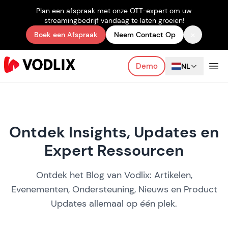
Plan een afspraak met onze OTT-expert om uw
streamingbedrijf vandaag te laten groeien!
×
Boek een Afspraak
Neem Contact Op
Demo
NL
Ontdek Insights, Updates en
Expert Ressourcen
Ontdek het Blog van Vodlix: Artikelen,
Evenementen, Ondersteuning, Nieuws en Product
Updates allemaal op één plek.