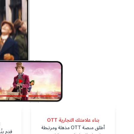
بناء علامتك التجارية OTT
ا
أطلق منصة OTT مذهلة ومرتبطة
قدم بثً