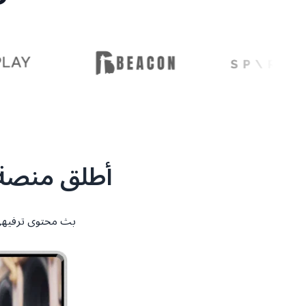
أطلق منصة OTT الترفيهية الخاصة بعلامتك التج
بث محتوى ترفيهي ع