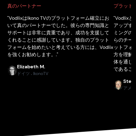
真のパートナー
プラット
"VodlixはIkono TVのプラットフォーム確立にお
"Vodl
いて真のパートナーでした。彼らの専門知識と
アップす
サポートは非常に貴重であり、成功を支援して
ミングの
くれることに感謝しています。独自のプラット
らのチー
フォームを始めたいと考えている方には、Vodlix
ットフォ
を強くお勧めします。."
方を理解し
体を通じ
Elizabeth M.
であること
ドイツ
IkonoTV
●
Stefa
アメ