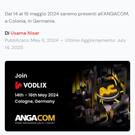
Dal 14 al 16 maggio 2024 saremo presenti all'ANGACOM,
a Colonia, in Germania.
Di
Usama Nisar
Pubblicato:
May 6, 2024
•
Ultimo Aggiornamento:
July
14, 2025