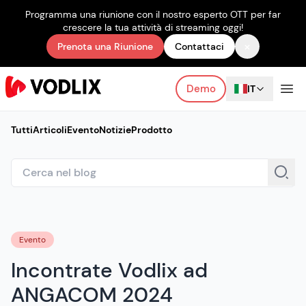
Programma una riunione con il nostro esperto OTT per far
crescere la tua attività di streaming oggi!
×
Prenota una Riunione
Contattaci
Demo
IT
Tutti
Articoli
Evento
Notizie
Prodotto
Evento
Incontrate Vodlix ad
ANGACOM 2024