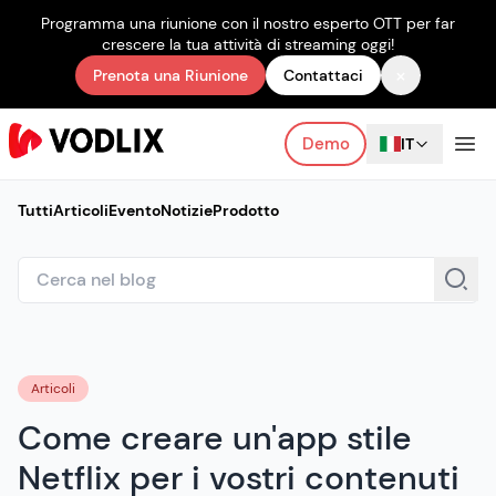
Programma una riunione con il nostro esperto OTT per far
crescere la tua attività di streaming oggi!
×
Prenota una Riunione
Contattaci
Demo
IT
Tutti
Articoli
Evento
Notizie
Prodotto
Articoli
Come creare un'app stile
Netflix per i vostri contenuti