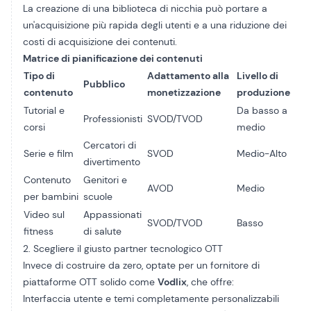
La creazione di una biblioteca di nicchia può portare a
un'acquisizione più rapida degli utenti e a una riduzione dei
costi di acquisizione dei contenuti.
Matrice di pianificazione dei contenuti
Tipo di
Adattamento alla
Livello di
Pubblico
contenuto
monetizzazione
produzione
Tutorial e
Da basso a
Professionisti
SVOD/TVOD
corsi
medio
Cercatori di
Serie e film
SVOD
Medio-Alto
divertimento
Contenuto
Genitori e
AVOD
Medio
per bambini
scuole
Video sul
Appassionati
SVOD/TVOD
Basso
fitness
di salute
2. Scegliere il giusto partner tecnologico OTT
Invece di costruire da zero, optate per un fornitore di
piattaforme OTT solido come
Vodlix
, che offre:
Interfaccia utente e temi completamente personalizzabili