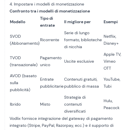
4. Impostare i modelli di monetizzazione
Confronto tra i modelli di monetizzazione
Tipo di
Modello
Il migliore per
Esempi
entrate
Serie di lungo
SVOD
Netflix,
Ricorrente
formato, biblioteche
(Abbonamento)
Disney+
di nicchia
Apple TV,
TVOD
Pagamento
Uscite esclusive
Vimeo
(transazionale)
unico
OTT
AVOD (basato
Entrate
Contenuti gratuiti,
YouTube,
sulla
pubblicitarie
pubblico di massa
Tubi
pubblicità)
Strategia di
Hulu,
Ibrido
Misto
contenuti
Peacock
diversificati
Vodlix fornisce
integrazione del gateway di pagamento
integrato
(Stripe, PayPal, Razorpay, ecc.) e il supporto di