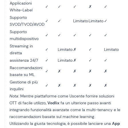
Applicazioni
✓
✓
✓
✗
✓
White-Label
Supporto
✓
✓
Limitato
Limitato
✓
SVOD/TVOD/AVOD
Supporto
✓
✓
✓
✓
✓
multidispositivo
Streaming in
✓
Limitato
✗
✓
Limitato
diretta
assistenza 24/7
✓
Limitato
✗
✓
✓
Raccomandazioni
✓
✗
✗
✗
✗
basate su ML
Gestione di più
✓
✗
✗
✗
✗
inquilini
Nota
: Mentre piattaforme come
Uscente
fornire soluzioni
OTT di facile utilizzo,
Vodlix
fa un ulteriore passo avanti
integrando funzionalità avanzate come la multi-tenancy e le
raccomandazioni basate sul machine learning.
Utilizzando la giusta tecnologia, è possibile lanciare una
App