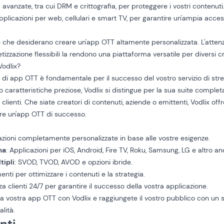
a avanzate, tra cui DRM e crittografia, per proteggere i vostri contenuti
Applicazioni per web, cellulari e smart TV, per garantire un'ampia access
e che desiderano creare un'app OTT altamente personalizzata. L'atten
etizzazione flessibili la rendono una piattaforma versatile per diversi c
Vodlix?
e di app OTT è fondamentale per il successo del vostro servizio di st
 caratteristiche preziose, Vodlix si distingue per la sua suite completa 
 clienti. Che siate creatori di contenuti, aziende o emittenti, Vodlix of
iare un'app OTT di successo.
cazioni completamente personalizzate in base alle vostre esigenze.
ma
: Applicazioni per iOS, Android, Fire TV, Roku, Samsung, LG e altro an
tipli
: SVOD, TVOD, AVOD e opzioni ibride.
nti per ottimizzare i contenuti e la strategia.
za clienti 24/7 per garantire il successo della vostra applicazione.
e la vostra app OTT con Vodlix e raggiungete il vostro pubblico con un 
lità.
nti