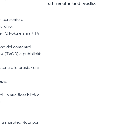
ultime offerte di Vodlix.
vi consente di
archio.
ire TV, Roku e smart TV
one dei contenuti.
iew (TVOD) e pubblicità
utenti e le prestazioni
'app.
. La sua flessibilità e
.
ng a marchio. Nota per