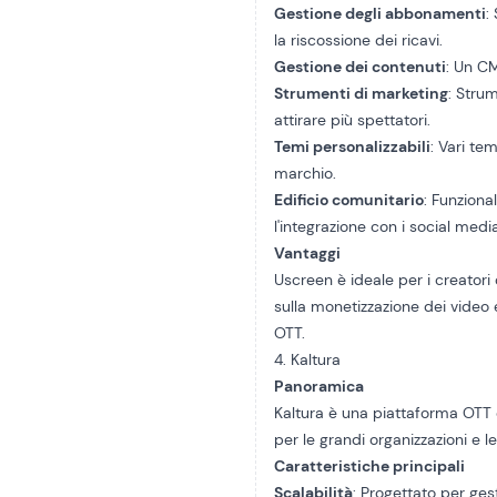
Gestione degli abbonamenti
:
la riscossione dei ricavi.
Gestione dei contenuti
: Un CM
Strumenti di marketing
: Strum
attirare più spettatori.
Temi personalizzabili
: Vari te
marchio.
Edificio comunitario
: Funziona
l'integrazione con i social medi
Vantaggi
Uscreen è ideale per i creatori
sulla monetizzazione dei video
OTT.
4. Kaltura
Panoramica
Kaltura è una piattaforma OTT di
per le grandi organizzazioni e 
Caratteristiche principali
Scalabilità
: Progettato per ges