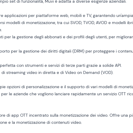
ampio set di funzionalità, Muvi è adatta a diverse esigenze aziendali.
re applicazioni per piattaforme web, mobili e TV, garantendo un'ampia 
ersi modelli di monetizzazione, tra cui SVOD, TVOD, AVOD e modelli ibr
e.
ti per la gestione degli abbonati e dei profili degli utenti, per migliora
porto per la gestione dei diritti digitali (DRM) per proteggere i conten
 perfetta con strumenti e servizi di terze parti grazie a solide API.
à di streaming video in diretta e di Video on Demand (VOD).
ie opzioni di personalizzazione e il supporto di vari modelli di moneti
er le aziende che vogliono lanciare rapidamente un servizio OTT ricco
ore di app OTT incentrato sulla monetizzazione dei video. Offre una pi
stione e la monetizzazione di contenuti video.