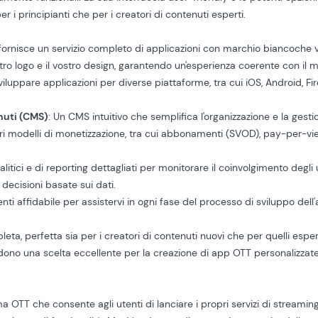
r i principianti che per i creatori di contenuti esperti.
 fornisce un servizio completo di
applicazioni con marchio bianco
che 
tro logo e il vostro design, garantendo un'esperienza coerente con il m
Sviluppare applicazioni per diverse piattaforme, tra cui iOS, Android, F
nuti (CMS)
: Un CMS intuitivo che semplifica l'organizzazione e la gesti
ari modelli di monetizzazione, tra cui abbonamenti (SVOD), pay-per-v
alitici e di reporting dettagliati per monitorare il coinvolgimento degli 
 decisioni basate sui dati.
ienti affidabile per assistervi in ogni fase del processo di sviluppo dell
eta, perfetta sia per i creatori di contenuti nuovi che per quelli esperti
ndono una scelta eccellente per la creazione di app OTT personalizzate
 OTT che consente agli utenti di lanciare i propri servizi di streami