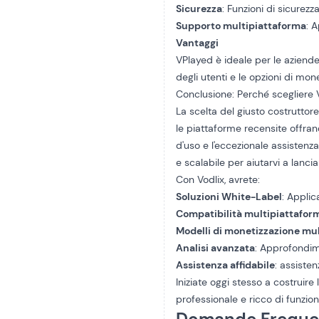
Sicurezza
: Funzioni di sicurezz
Supporto multipiattaforma
: 
Vantaggi
VPlayed è ideale per le aziend
degli utenti e le opzioni di mon
Conclusione: Perché scegliere 
La scelta del giusto costruttor
le piattaforme recensite offrano
d'uso e l'eccezionale assistenza
e scalabile per aiutarvi a lanc
Con Vodlix, avrete:
Soluzioni White-Label
: Appli
Compatibilità multipiattafor
Modelli di monetizzazione mul
Analisi avanzata
: Approfondime
Assistenza affidabile
: assisten
Iniziate oggi stesso a costruir
professionale e ricco di funziona
Domande Freque