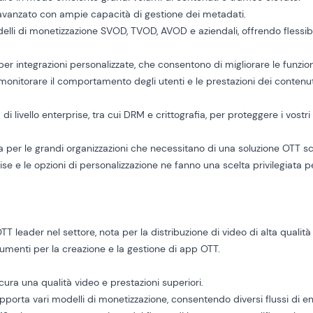
avanzato con ampie capacità di gestione dei metadati.
elli di monetizzazione SVOD, TVOD, AVOD e aziendali, offrendo flessibi
per integrazioni personalizzate, che consentono di migliorare le funzion
r monitorare il comportamento degli utenti e le prestazioni dei conten
a di livello enterprise, tra cui DRM e crittografia, per proteggere i vostri
ta per le grandi organizzazioni che necessitano di una soluzione OTT sc
rise e le opzioni di personalizzazione ne fanno una scelta privilegiata pe
 leader nel settore, nota per la distribuzione di video di alta qualità e
umenti per la creazione e la gestione di app OTT.
icura una qualità video e prestazioni superiori.
upporta vari modelli di monetizzazione, consentendo diversi flussi di en