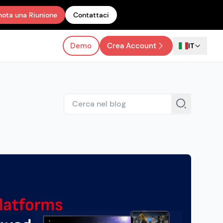
nota una Riunione
Contattaci
Demo
Crea Account
IT