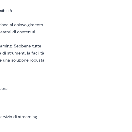
.
ibilità.
zione al coinvolgimento
reatori di contenuti.
reaming. Sebbene tutte
di strumenti, la facilità
fre una soluzione robusta
cora.
servizio di streaming