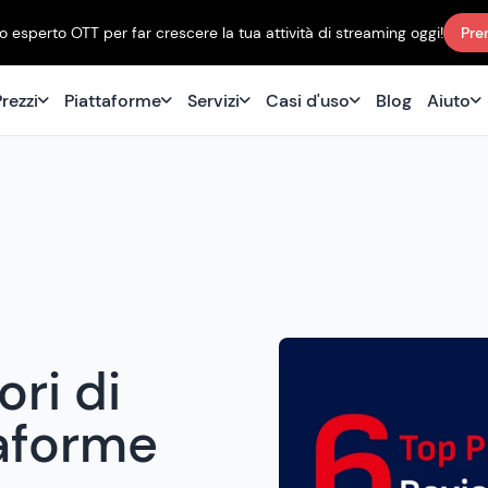
 esperto OTT per far crescere la tua attività di streaming oggi!
Pre
rezzi
Piattaforme
Servizi
Casi d'uso
Blog
Aiuto
ori di
taforme