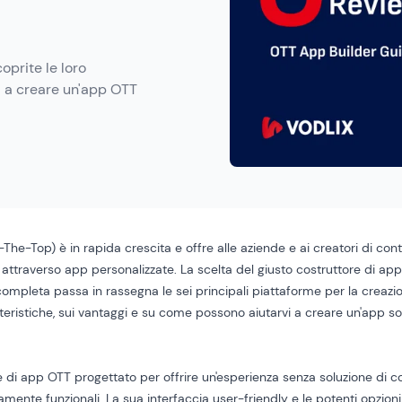
oprite le loro
vi a creare un'app OTT
he-Top) è in rapida crescita e offre alle aziende e ai creatori di conte
o attraverso app personalizzate. La scelta del giusto costruttore di 
ompleta passa in rassegna le sei principali piattaforme per la creazi
teristiche, sui vantaggi e su come possono aiutarvi a creare un'app so
re di app OTT progettato per offrire un'esperienza senza soluzione di c
mente funzionali. La sua interfaccia user-friendly e le potenti opzioni