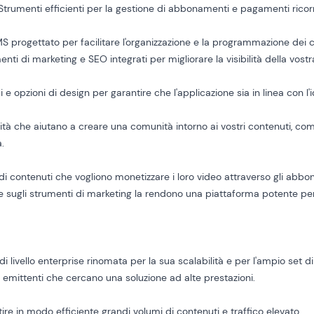
 Strumenti efficienti per la gestione di abbonamenti e pagamenti ricor
S progettato per facilitare l'organizzazione e la programmazione dei c
enti di marketing e SEO integrati per migliorare la visibilità della vost
mi e opzioni di design per garantire che l'applicazione sia in linea con l'
lità che aiutano a creare una comunità intorno ai vostri contenuti, co
a.
 di contenuti che vogliono monetizzare i loro video attraverso gli abbo
 e sugli strumenti di marketing la rendono una piattaforma potente per
 livello enterprise rinomata per la sua scalabilità e per l'ampio set di
le emittenti che cercano una soluzione ad alte prestazioni.
tire in modo efficiente grandi volumi di contenuti e traffico elevato.