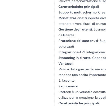
l'elevata personalizzazione e l'
Caratteristiche principali
Supporto multischermo
: Crea
Monetizzazione
: Supporta div
ottenere diversi flussi di entrat
Gestione degli utenti
: Strumen
dell'utente.
Protezione dei contenuti
: Sup
autorizzati.
Integrazione API
: Integrazione
Streaming in diretta
: Capacit
Vantaggi
Muvi si distingue per le sue amp
rendono una scelta importante p
3. Uscente
Panoramica
Uscreen è un versatile costrutt
utilizzo per la creazione, la ge
Caratteristiche principali