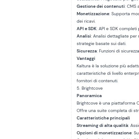
Gestione dei contenuti
: CMS 
Monetizzazione
: Supporta mod
dei ricavi.
API e SDK
: API e SDK completi 
Analisi
: Analisi dettagliate pe
strategie basate sui dati.
Sicurezza
: Funzioni di sicurezz
Vantaggi
Kaltura è la soluzione più adat
caratteristiche di livello enterp
fornitori di contenuti.
5. Brightcove
Panoramica
Brightcove è una piattaforma OTT
Offre una suite completa di str
Caratteristiche principali
Streaming di alta qualità
: Ass
Opzioni di monetizzazione
: S