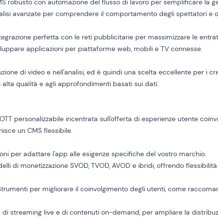
S robusto con automazione del flusso di lavoro per semplificare la ge
nalisi avanzate per comprendere il comportamento degli spettatori e ot
ntegrazione perfetta con le reti pubblicitarie per massimizzare le entra
viluppare applicazioni per piattaforme web, mobili e TV connesse.
uzione di video e nell'analisi, ed è quindi una scelta eccellente per i c
 alta qualità e agli approfondimenti basati sui dati.
TT personalizzabile incentrata sull'offerta di esperienze utente coinv
nisce un CMS flessibile.
oni per adattare l'app alle esigenze specifiche del vostro marchio.
lli di monetizzazione SVOD, TVOD, AVOD e ibridi, offrendo flessibilità
 Strumenti per migliorare il coinvolgimento degli utenti, come raccoma
 di streaming live e di contenuti on-demand, per ampliare la distribuz