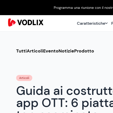
Programma una riunione con il nostro
Caratteristiche
P
Tutti
Articoli
Evento
Notizie
Prodotto
Articoli
Guida ai costrutt
app OTT: 6 piat