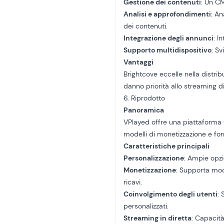
Gestione dei contenuti
: Un CM
Analisi e approfondimenti
: A
dei contenuti.
Integrazione degli annunci
: I
Supporto multidispositivo
: S
Vantaggi
Brightcove eccelle nella distrib
danno priorità allo streaming di
6. Riprodotto
Panoramica
VPlayed offre una piattaforma O
modelli di monetizzazione e for
Caratteristiche principali
Personalizzazione
: Ampie opzi
Monetizzazione
: Supporta mode
ricavi.
Coinvolgimento degli utenti
:
personalizzati.
Streaming in diretta
: Capacità