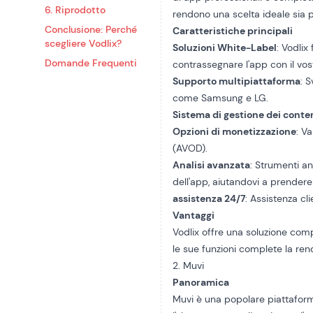
6. Riprodotto
rendono una scelta ideale sia pe
Conclusione: Perché
Caratteristiche principali
scegliere Vodlix?
Soluzioni White-Label
: Vodlix
Domande Frequenti
contrassegnare l'app con il vos
Supporto multipiattaforma
: 
come Samsung e LG.
Sistema di gestione dei conte
Opzioni di monetizzazione
: V
(AVOD).
Analisi avanzata
: Strumenti an
dell'app, aiutandovi a prendere
assistenza 24/7
: Assistenza cl
Vantaggi
Vodlix offre una soluzione compl
le sue funzioni complete la re
2. Muvi
Panoramica
Muvi è una popolare piattaforma