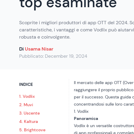
top esaminate
Scoprite i migliori produttori di app OTT del 2024. Sc
caratteristiche, i vantaggi e come Vodlix può aiutar
robusta e coinvolgente.
Di
Usama Nisar
Pubblicato:
December 19, 2024
Il mercato delle app OTT (Over-T
INDICE
raggiungere il proprio pubblic
1. Vodlix
per il successo. Questa guida c
concentrandosi sulle loro carat
2. Muvi
1. Vodlix
3. Uscente
Panoramica
4. Kaltura
Vodlix è un versatile costrutto
5. Brightcove
di app professionali e completa