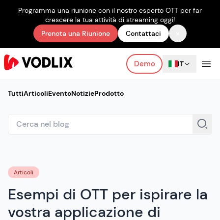
Programma una riunione con il nostro esperto OTT per far
crescere la tua attività di streaming oggi!
×
Prenota una Riunione
Contattaci
Demo
IT
Tutti
Articoli
Evento
Notizie
Prodotto
Articoli
Esempi di OTT per ispirare la
vostra applicazione di