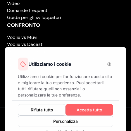
Video
Domande frequenti
Guida per gli sviluppatori
CONFRONTO
Vodlix vs Muvi
Vodlix vs Dacast
Vodlix vs Uscreen
Vodlix vs Accedo
Vodlix vs Brightcove
Vodlix vs Vplayed
Vodlix on LinkedIn
Vodlix on Facebook
Vodlix on X (Twitter)
Vodlix on Instagram
I Nostri Uffici
Londra (Regno Unito) . Finlandia . Cipro