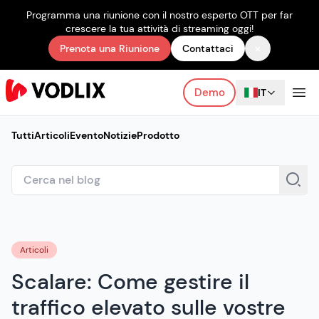
Programma una riunione con il nostro esperto OTT per far
crescere la tua attività di streaming oggi!
×
Prenota una Riunione
Contattaci
Demo
IT
Tutti
Articoli
Evento
Notizie
Prodotto
Articoli
Scalare: Come gestire il
traffico elevato sulle vostre