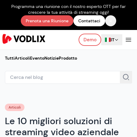
Programma una riunione con il nostro esperto OTT per far
crescere la tua attività di streaming oggi!
×
Prenota una Riunione
Contattaci
Demo
IT
Tutti
Articoli
Evento
Notizie
Prodotto
Articoli
Le 10 migliori soluzioni di
streaming video aziendale