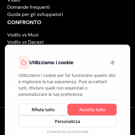
Domande frequenti
Guida per gli sviluppatori
CONFRONTO
Vodlix vs Muvi
Vodlix vs Dacast
Vodlix vs Uscreen
Vodlix vs Accedo
Vodlix vs Brightcove
Vodlix vs Vplayed
Vodlix on LinkedIn
Vodlix on Facebook
Vodlix on X (Twitter)
Vodlix on Instagram
I Nostri Uffici
Londra (Regno Unito) . Finlandia . Cipro
© Diritti d'Autore
Fast OTT LTD.
Operante come
VODLIX
. Tutti