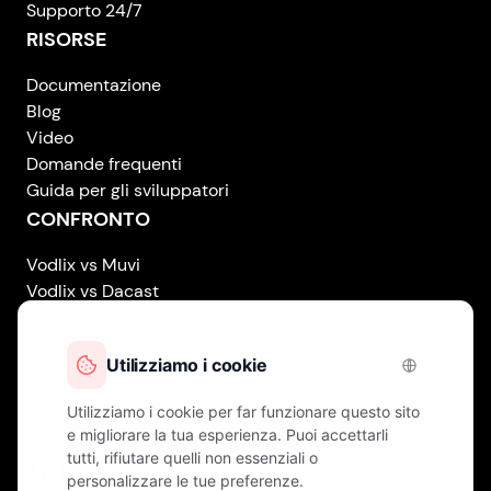
Supporto 24/7
RISORSE
Documentazione
Blog
Video
Domande frequenti
Guida per gli sviluppatori
CONFRONTO
Vodlix vs Muvi
Vodlix vs Dacast
Vodlix vs Uscreen
Vodlix vs Accedo
Vodlix vs Brightcove
Vodlix vs Vplayed
Vodlix on LinkedIn
Vodlix on Facebook
Vodlix on X (Twitter)
Vodlix on Instagram