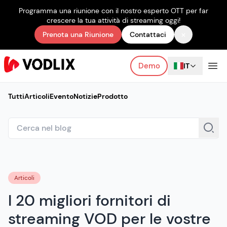
Programma una riunione con il nostro esperto OTT per far
crescere la tua attività di streaming oggi!
×
Prenota una Riunione
Contattaci
Demo
IT
Tutti
Articoli
Evento
Notizie
Prodotto
Articoli
I 20 migliori fornitori di
streaming VOD per le vostre