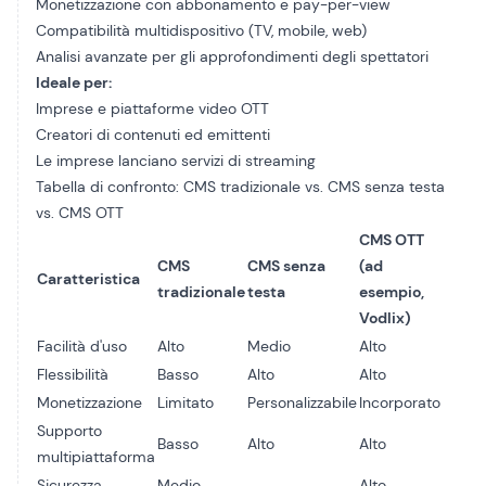
Monetizzazione con abbonamento e pay-per-view
Compatibilità multidispositivo (TV, mobile, web)
Analisi avanzate per gli approfondimenti degli spettatori
Ideale per:
Imprese e piattaforme video OTT
Creatori di contenuti ed emittenti
Le imprese lanciano servizi di streaming
Tabella di confronto: CMS tradizionale vs. CMS senza testa
vs. CMS OTT
CMS OTT
CMS
CMS senza
(ad
Caratteristica
tradizionale
testa
esempio,
Vodlix)
Facilità d'uso
Alto
Medio
Alto
Flessibilità
Basso
Alto
Alto
Monetizzazione
Limitato
Personalizzabile
Incorporato
Supporto
Basso
Alto
Alto
multipiattaforma
Sicurezza
Medio
Alto