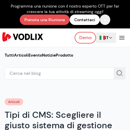
Programma una riunione con il nostro esperto OTT per far
crescere la tua attività di streaming oggi!
×
Prenota una Riunione
Contattaci
Demo
IT
Tutti
Articoli
Evento
Notizie
Prodotto
Articoli
Tipi di CMS: Scegliere il
giusto sistema di gestione