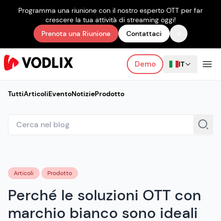
Programma una riunione con il nostro esperto OTT per far
crescere la tua attività di streaming oggi!
×
Prenota una Riunione
Contattaci
Demo
IT
Tutti
Articoli
Evento
Notizie
Prodotto
Articoli
Prodotto
Perché le soluzioni OTT con
marchio bianco sono ideali