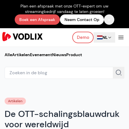
Plan een afspraak met onze OTT-expert om uw
streamingbedrijf vandaag te laten groeien!
×
Boek een Afspraak
Neem Contact Op
Demo
NL
Alle
Artikelen
Evenement
Nieuws
Product
Artikelen
De OTT-schalingsblauwdruk
voor wereldwijd