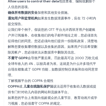
Allow users to control their data
包括查看、编辑或删除个
人信息的选项。
确保所有数据的安全
加密和其他安全措施。
通知用户和监管机构
如果发生数据泄露事件，应在 72 小时内
提交报告。
让我们举个例子。假设您的 OTT 平台允许西班牙用户创建账
户并订阅服务。在收集他们的电子邮件地址之前，您必须首先
征得他们的同意。您还必须向他们提供一份隐私政策，清楚地
解释您要收集哪些数据以及收集的原因。如果用户日后希望删
除其帐户，您必须依法从数据库中删除其信息。
不遵守 GDPR
会导致严重后果。罚款最高可达 2000 万欧元或
全球年收入的 4%，以较高者为准。这就是为什么许多现代平
台现在都集成了 GDPR 功能，如数据控制仪表板和自动同意管
理。
了解视频平台的 COPPA 合规性
COPPA
或
儿童在线隐私保护法
该法适用于收集幼儿数据或提
供专门针对幼儿内容的网站和流媒体平台。
如果您的平台上有面向低龄观众的儿童节目、教育动画片或学
习视频，您必须遵守 COPPA 的规定。