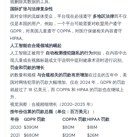
或删除其数据的工具。
国际扩张与法律复杂性
面对全球的流媒体受众，平台现在必须遵守
多地区法律
而不仅
仅是本国的用户。例如，一个平台可能需要对欧盟用户遵守
GDPR，对美国儿童遵守 COPPA，对医疗保健相关内容遵守
HIPAA。
人工智能在合规领域的崛起
人工智能正被用于
自动检测侵犯隐私的行为
例如，在内容中出
现儿童或在视频标题或文字说明中提到健康术语时进行识别。
罚金和罚款的增长
的数量和规模
与合规相关的罚款有所增加
在过去的五年中，美
国对网络犯罪的罚款大幅增加。仅在 2024 年，GDPR 的罚款
就超过了 18 亿美元，而 COPPA 和 HIPAA 的罚款也在继续上
升。
视觉洞察：合规精细增长（2020-2025 年）
按年份估算的罚款总额（单位：百万美元）：
年份
GDPR 罚款
COPPA 罚款
HIPAA 罚款
2020
$390M
$80M
$18M
2021
$680M
$120M
$26M