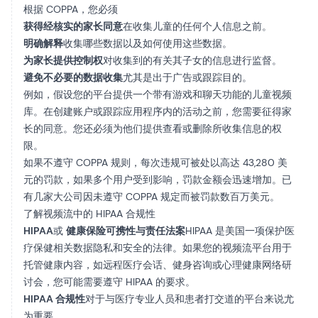
根据 COPPA，您必须
获得经核实的家长同意
在收集儿童的任何个人信息之前。
明确解释
收集哪些数据以及如何使用这些数据。
为家长提供控制权
对收集到的有关其子女的信息进行监督。
避免不必要的数据收集
尤其是出于广告或跟踪目的。
例如，假设您的平台提供一个带有游戏和聊天功能的儿童视频
库。在创建账户或跟踪应用程序内的活动之前，您需要征得家
长的同意。您还必须为他们提供查看或删除所收集信息的权
限。
如果不遵守 COPPA 规则，每次违规可被处以高达 43,280 美
元的罚款，如果多个用户受到影响，罚款金额会迅速增加。已
有几家大公司因未遵守 COPPA 规定而被罚款数百万美元。
了解视频流中的 HIPAA 合规性
HIPAA
或
健康保险可携性与责任法案
HIPAA 是美国一项保护医
疗保健相关数据隐私和安全的法律。如果您的视频流平台用于
托管健康内容，如远程医疗会话、健身咨询或心理健康网络研
讨会，您可能需要遵守 HIPAA 的要求。
HIPAA 合规性
对于与医疗专业人员和患者打交道的平台来说尤
为重要。