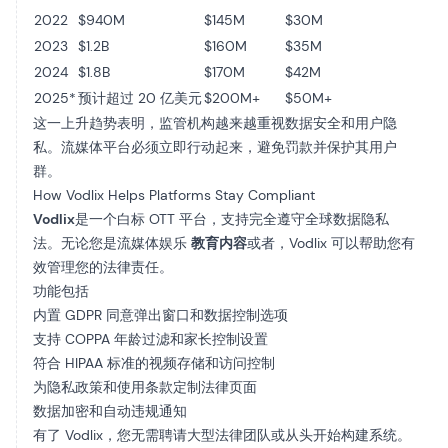
2022
$940M
$145M
$30M
2023
$1.2B
$160M
$35M
2024
$1.8B
$170M
$42M
2025*
预计超过 20 亿美元
$200M+
$50M+
这一上升趋势表明，监管机构越来越重视数据安全和用户隐
私。流媒体平台必须立即行动起来，避免罚款并保护其用户
群。
How Vodlix Helps Platforms Stay Compliant
Vodlix
是一个白标 OTT 平台，支持完全遵守全球数据隐私
法。无论您是流媒体娱乐
教育内容
或者，Vodlix 可以帮助您有
效管理您的法律责任。
功能包括
内置 GDPR 同意弹出窗口和数据控制选项
支持 COPPA 年龄过滤和家长控制设置
符合 HIPAA 标准的视频存储和访问控制
为隐私政策和使用条款定制法律页面
数据加密和自动违规通知
有了 Vodlix，您无需聘请大型法律团队或从头开始构建系统。