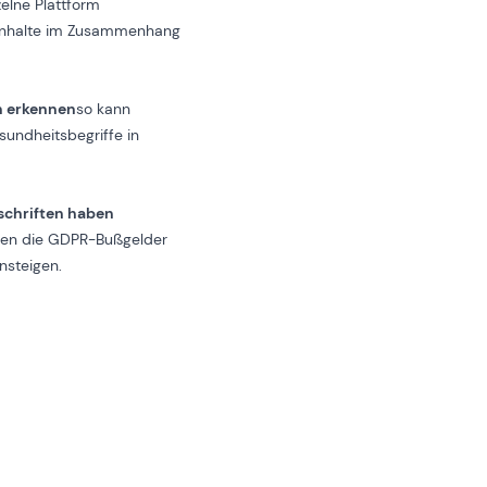
zelne Plattform
 Inhalte im Zusammenhang
h erkennen
so kann
sundheitsbegriffe in
schriften haben
erden die GDPR-Bußgelder
nsteigen.