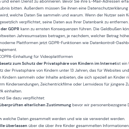
 und einen Dienst zu abonnieren. Bevor Sie ihre E-Mail-Adressen erfa
ubnis bitten. Außerdem müssen Sie ihnen eine Datenschutzerklärung z
rt wird, welche Daten Sie sammeln und warum. Wenn der Nutzer sein K
gesetzlich verpflichtet, seine Daten aus Ihrer Datenbank zu entfernen.
g der GDPR
kann zu ernsten Konsequenzen führen. Die Geldbußen kön
eltweiten Jahresumsatzes betragen, je nachdem, welcher Betrag höhe
e moderne Plattformen jetzt GDPR-Funktionen wie Datenkontroll-Dash
nagement.
COPPA-Einhaltung für Videoplattformen
Gesetz zum Schutz der Privatsphäre von Kindern im Internet
ist ei
z der Privatsphäre von Kindern unter 13 Jahren, das für Websites un
on Kindern sammeln oder Inhalte anbieten, die sich speziell an Kinder r
orm Kindersendungen, Zeichentrickfilme oder Lernvideos für jüngere Z
A einhalten.
 Sie dazu verpflichtet:
 überprüften elterlichen Zustimmung
bevor wir personenbezogene D
n
welche Daten gesammelt werden und wie sie verwendet werden.
olle überlassen
über die über ihre Kinder gesammelten Informationen