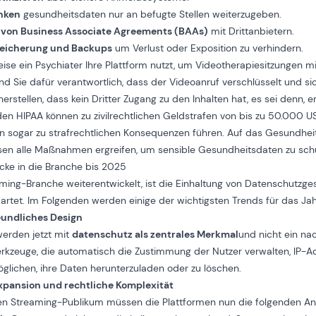
nken
gesundheitsdaten nur an befugte Stellen weiterzugeben.
von Business Associate Agreements (BAAs)
mit Drittanbietern.
peicherung und Backups
um Verlust oder Exposition zu verhindern.
ise ein Psychiater Ihre Plattform nutzt, um Videotherapiesitzungen m
nd Sie dafür verantwortlich, dass der Videoanruf verschlüsselt und si
rstellen, dass kein Dritter Zugang zu den Inhalten hat, es sei denn, er
en HIPAA können zu zivilrechtlichen Geldstrafen von bis zu 50.000 U
en sogar zu strafrechtlichen Konsequenzen führen. Auf das Gesundhe
en alle Maßnahmen ergreifen, um sensible Gesundheitsdaten zu sch
icke in die Branche bis 2025
aming-Branche weiterentwickelt, ist die Einhaltung von Datenschutzges
artet. Im Folgenden werden einige der wichtigsten Trends für das Jah
undliches Design
werden jetzt mit
datenschutz als zentrales Merkmal
und nicht ein na
kzeuge, die automatisch die Zustimmung der Nutzer verwalten, IP-
glichen, ihre Daten herunterzuladen oder zu löschen.
Expansion und rechtliche Komplexität
en Streaming-Publikum müssen die Plattformen nun die folgenden An