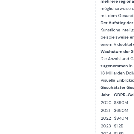
mehrere regiona
möglicherweise 
mit dem Gesundh
Der Aufstieg der
Künstliche Intell
beispielsweise e
einem Videotitel
Wachstum der S
Die Anzahl und 
zugenommen
in
1,8 Milliarden D
Visuelle Einbli
Geschätzter Ges
Jahr
GDPR-Ge
2020
$390M
2021
$680M
2022
$940M
2023
$1.2B
2024
$1.8B