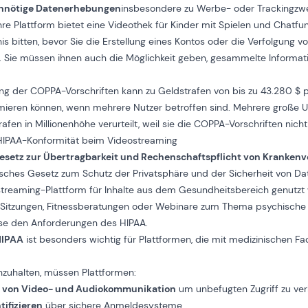
unnötige Datenerhebungen
insbesondere zu Werbe- oder Trackingzw
re Plattform bietet eine Videothek für Kinder mit Spielen und Chatfu
is bitten, bevor Sie die Erstellung eines Kontos oder die Verfolgung vo
 Sie müssen ihnen auch die Möglichkeit geben, gesammelte Informat
ung der COPPA-Vorschriften kann zu Geldstrafen von bis zu 43.280 $ p
mmieren können, wenn mehrere Nutzer betroffen sind. Mehrere große
rafen in Millionenhöhe verurteilt, weil sie die COPPA-Vorschriften nich
 HIPAA-Konformität beim Videostreaming
esetz zur Übertragbarkeit und Rechenschaftspflicht von Kranken
sches Gesetz zum Schutz der Privatsphäre und der Sicherheit von D
treaming-Plattform für Inhalte aus dem Gesundheitsbereich genutzt wi
 Sitzungen, Fitnessberatungen oder Webinare zum Thema psychische 
se den Anforderungen des HIPAA.
HIPAA
ist besonders wichtig für Plattformen, die mit medizinischen Fa
zuhalten, müssen Plattformen:
g von Video- und Audiokommunikation
um unbefugten Zugriff zu ver
ifizieren
über sichere Anmeldesysteme.