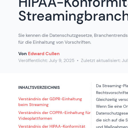
HIPAA-Konformitä
Streamingbranc
Sie kennen die Datenschutzgesetze, Branchentrend
für die Einhaltung von Vorschriften.
Von
Edward Cullen
Veröffentlicht:
July 9, 2025
•
Zuletzt aktualisiert:
Jul
Da Streaming-Pla
INHALTSVERZEICHNIS
Rechtsvorschrifte
Verständnis der GDPR-Einhaltung
Gleichzeitig vers
beim Streaming
Wenn Sie eine Onl
Verständnis der COPPA-Einhaltung für
Datenschutzgeset
Videoplattformen
die sich auf die
Verständnis der HIPAA-Konformität
und Maßnahmen, d