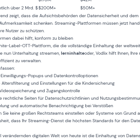
tlich über 2 Mrd. $
$200M+
$50M+
rend zeigt, dass die Aufsichtsbehörden der Datensicherheit und dem 
Aufmerksamkeit schenken. Streaming-Plattformen müssen jetzt hande
re Nutzer zu schützen.
ormen dabei hilft, konform zu bleiben
hite-Label-OTT-Plattform, die die vollständige Einhaltung der weltwe
Sie nun Unterhaltung streamen,
lerninhalte
oder, Vodlix hilft Ihnen, Ihre
ffizient zu verwalten.
fassen:
-Einwilligungs-Popups und Datenkontrolloptionen
ltersfilterung und Einstellungen für die Kindersicherung
Videospeicherung und Zugangskontrolle
te rechtliche Seiten für Datenschutzrichtlinien und Nutzungsbestimm
elung und automatische Benachrichtigung bei Verstößen
n Sie keine großen Rechtsteams einstellen oder Systeme von Grund a
heit, dass Ihr Streaming-Dienst die höchsten Standards für den Daten
ell verändernden digitalen Welt von heute ist die Einhaltung von Date