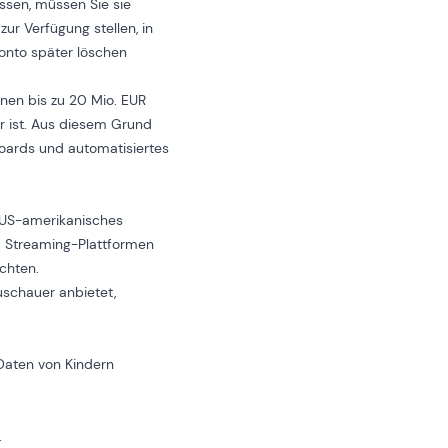
ssen, müssen Sie sie
ur Verfügung stellen, in
onto später löschen
nen bis zu 20 Mio. EUR
r ist. Aus diesem Grund
boards und automatisiertes
n US-amerikanisches
d Streaming-Plattformen
ichten.
uschauer anbietet,
aten von Kindern
.