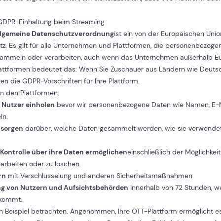
 GDPR-Einhaltung beim Streaming
llgemeine Datenschutzverordnung
ist ein von der Europäischen Uni
z. Es gilt für alle Unternehmen und Plattformen, die personenbezoge
 sammeln oder verarbeiten, auch wenn das Unternehmen außerhalb Eur
attformen bedeutet das: Wenn Sie Zuschauer aus Ländern wie Deutsc
lten die GDPR-Vorschriften für Ihre Plattform.
n den Plattformen:
Nutzer einholen
bevor wir personenbezogene Daten wie Namen, E-M
ln.
 sorgen
darüber, welche Daten gesammelt werden, wie sie verwendet
 Kontrolle über ihre Daten ermöglichen
einschließlich der Möglichkei
earbeiten oder zu löschen.
rn
mit Verschlüsselung und anderen Sicherheitsmaßnahmen.
ng von Nutzern und Aufsichtsbehörden
innerhalb von 72 Stunden, w
 kommt.
in Beispiel betrachten. Angenommen, Ihre OTT-Plattform ermöglicht es