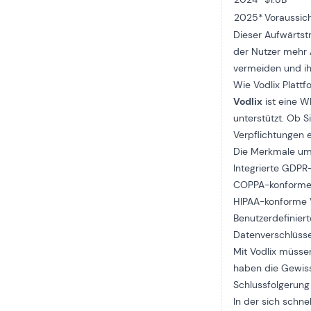
2025*
Voraussich
Dieser Aufwärtst
der Nutzer mehr 
vermeiden und ih
Wie Vodlix Plattf
Vodlix
ist eine W
unterstützt. Ob 
Verpflichtungen e
Die Merkmale um
Integrierte GDPR
COPPA-konforme A
HIPAA-konforme 
Benutzerdefinier
Datenverschlüss
Mit Vodlix müsse
haben die Gewiss
Schlussfolgerung
In der sich schn