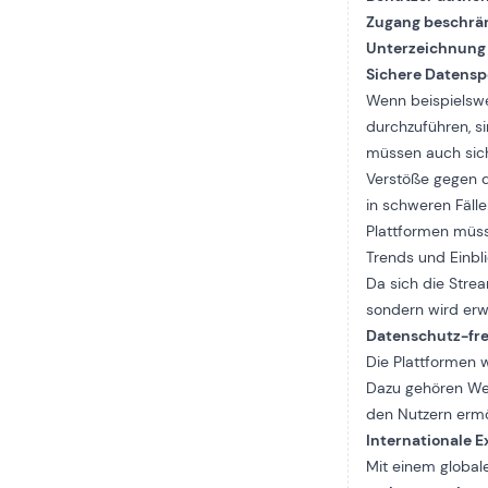
Zugang beschrä
Unterzeichnung 
Sichere Datens
Wenn beispielswe
durchzuführen, si
müssen auch siche
Verstöße gegen d
in schweren Fäll
Plattformen müss
Trends und Einbl
Da sich die Stre
sondern wird erw
Datenschutz-fre
Die Plattformen 
Dazu gehören Wer
den Nutzern ermö
Internationale 
Mit einem global