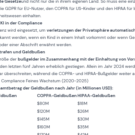
le Gesetze
und nicht nur die in ihrem eigenen Land. So muss eine ein
die GDPR für EU-Nutzer, den COPPA für US-Kinder und den HIPAA für
eitswesen einhalten.
 KI in der Compliance
igenz wird eingesetzt, um
verletzungen der Privatsphäre automatisc
rkannt werden, wenn ein Kind in einem Inhalt vorkommt oder wenn Ge
 oder einer Abschrift erwähnt werden.
trafen und Geldbußen
Größe der
bußgelder im Zusammenhang mit der Einhaltung von Vor
 den letzten fünf Jahren erheblich gestiegen. Allein im Jahr 2024 w
ollar überschreiten, während die COPPA- und HIPAA-Bußgelder weiter a
cke: Compliance Feines Wachstum (2020-2025)
amtbetrag der Geldbußen nach Jahr (in Millionen USD):
ldbußen
COPPA-Geldbußen
HIPAA-Geldbußen
$80M
$18M
$120M
$26M
$145M
$30M
$160M
$35M
$170M
$42M