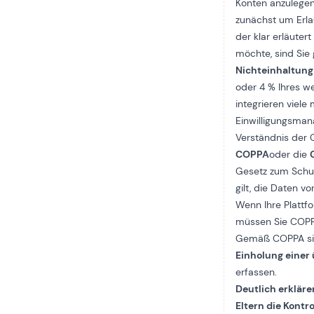
Konten anzulegen
zunächst um Erla
der klar erläute
möchte, sind Sie 
Nichteinhaltun
oder 4 % Ihres w
integrieren viel
Einwilligungsma
Verständnis der 
COPPA
oder die
Gesetz zum Schut
gilt, die Daten v
Wenn Ihre Plattf
müssen Sie COPP
Gemäß COPPA sind
Einholung einer
erfassen.
Deutlich erkläre
Eltern die Kontr