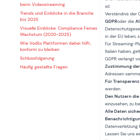
beim Videostreaming
ist.
Trends und Einblicke in die Branche
Verständnis der
bis 2025
GDPR
oder die
A
Visuelle Einblicke: Compliance Feines
Datenschutzgeset
Wachstum (2020-2025)
in der EU leben,
Wie Vodlix Plattformen dabei hilft,
Für Streaming-Pl
konform zu bleiben
Italien haben, ge
Schlussfolgerung
GDPR verlangt vo
Zustimmung der 
Häufig gestellte Fragen
Adressen samme
Für Transparenz
werden.
Den Nutzern die
einzusehen, zu b
Alle Daten siche
Benachrichtigu
Datenverletzung
Lassen Sie uns e