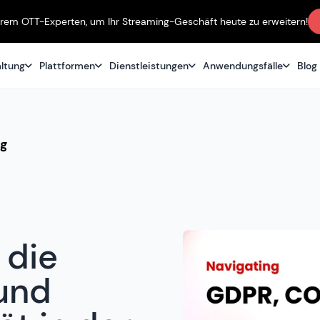
erem OTT-Experten, um Ihr Streaming-Geschäft heute zu erweitern!
altung
Plattformen
Dienstleistungen
Anwendungsfälle
Blog
ng
 die
und