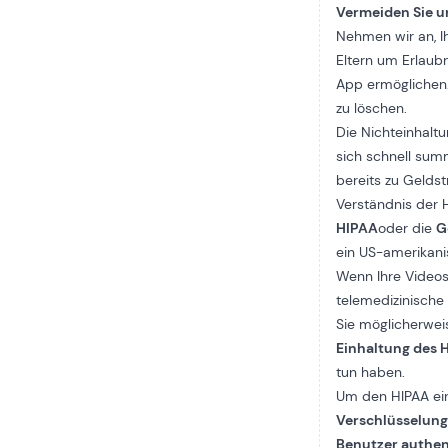
Vermeiden Sie 
Nehmen wir an, Ih
Eltern um Erlaubn
App ermöglichen.
zu löschen.
Die Nichteinhalt
sich schnell su
bereits zu Geldst
Verständnis der
HIPAA
oder die
G
ein US-amerikani
Wenn Ihre Videos
telemedizinische
Sie möglicherwei
Einhaltung des 
tun haben.
Um den HIPAA ein
Verschlüsselun
Benutzer authent