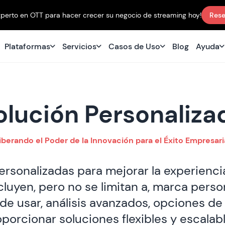
perto en OTT para hacer crecer su negocio de streaming hoy!
Rese
Plataformas
Servicios
Casos de Uso
Blog
Ayuda
olución Personaliza
iberando el Poder de la Innovación para el Éxito Empresari
personalizadas para mejorar la experienc
ncluyen, pero no se limitan a, marca per
 de usar, análisis avanzados, opciones de
porcionar soluciones flexibles y escalabl