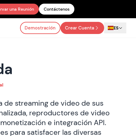
rvar una Reunión
Contáctenos
Demostración
Crear Cuenta
ES
da
al
ia de streaming de video de sus
sonalizada, reproductores de video
 monetización e integración API.
es para satisfacer las diversas