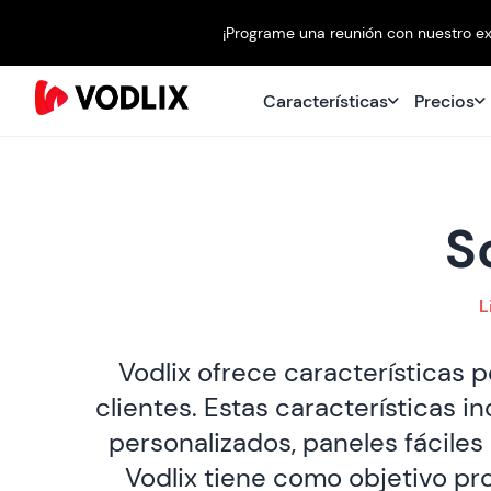
¡Programe una reunión con nuestro ex
Características
Precios
S
L
Vodlix ofrece características 
clientes. Estas características i
personalizados, paneles fáciles
Vodlix tiene como objetivo pro