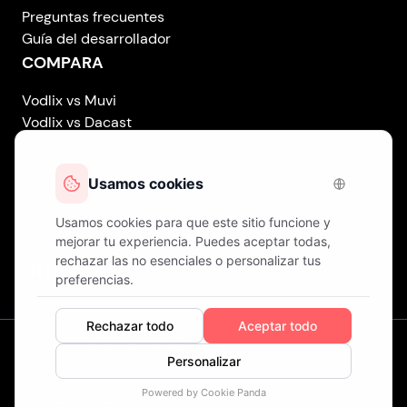
Preguntas frecuentes
Guía del desarrollador
COMPARA
Vodlix vs Muvi
Vodlix vs Dacast
Vodlix vs Uscreen
Vodlix vs Accedo
Vodlix vs Brightcove
Vodlix vs Vplayed
Vodlix on LinkedIn
Vodlix on Facebook
Vodlix on X (Twitter)
Vodlix on Instagram
Nuestras Oficinas
Londres (Reino Unido) . Finlandia . Chipre
© Derechos de Autor
Fast OTT LTD.
Operando como
VODLIX