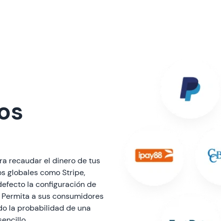
os
ra recaudar el dinero de tus
os globales como Stripe,
defecto la configuración de
8. Permita a sus consumidores
do la probabilidad de una
encillo.