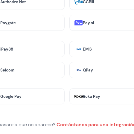
Authorize.Net
CCBill
Paygate
Pay.nl
iPay88
EMIS
Selcom
QPay
Google Pay
Roku Pay
pasarela que no aparece?
Contáctanos para una integració