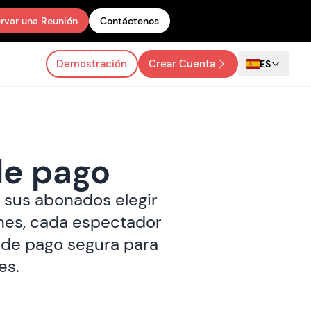
rvar una Reunión
Contáctenos
Demostración
Crear Cuenta
ES
de pago
 sus abonados elegir
nes, cada espectador
a de pago segura para
es.