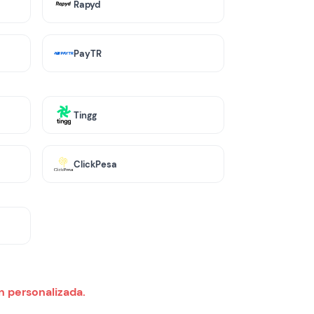
Rapyd
PayTR
Tingg
ClickPesa
n personalizada.