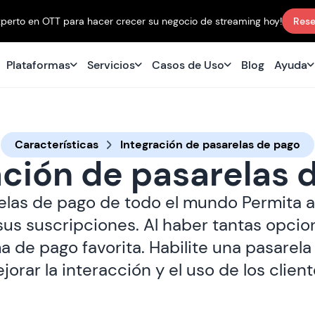
perto en OTT para hacer crecer su negocio de streaming hoy!
Rese
Plataformas
Servicios
Casos de Uso
Blog
Ayuda
Características
Integración de pasarelas de pago
ación de pasarelas 
elas de pago de todo el mundo Permita a
us suscripciones. Al haber tantas opcio
a de pago favorita. Habilite una pasarel
jorar la interacción y el uso de los client