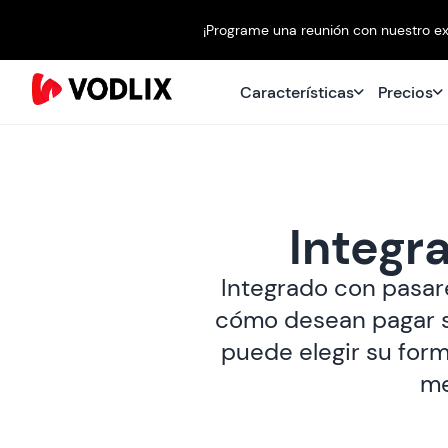
¡Programe una reunión con nuestro ex
Características
Precios
Integr
Integrado con pasar
cómo desean pagar s
puede elegir su form
me