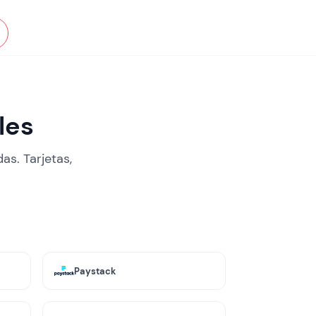
les
s. Tarjetas,
Paystack