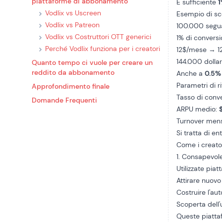
piattaforme di abbonamento
È sufficiente
1
Vodlix vs Uscreen
Esempio di sc
Vodlix vs Patreon
100.000 segu
Vodlix vs Costruttori OTT generici
1% di convers
Perché Vodlix funziona per i creatori
12$/mese → 
144.000 dolla
Quanto tempo ci vuole per creare un
reddito da abbonamento
Anche a
0.5%
Parametri di r
Approfondimento finale
Tasso di conv
Domande Frequenti
ARPU medio:
Turnover mens
Si tratta di en
Come i creato
1. Consapevole
Utilizzate pi
Attirare nuov
Costruire l'aut
Scoperta dell'
Queste piatt