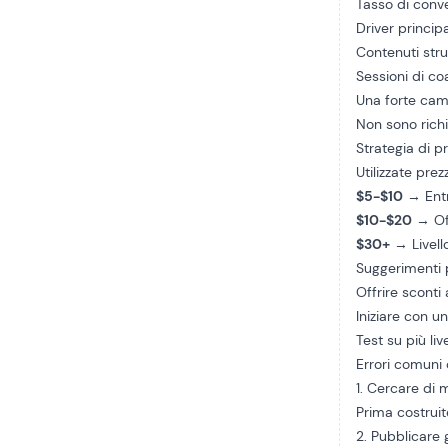
Tasso di conv
Driver principa
Contenuti stru
Sessioni di co
Una forte cam
Non sono richie
Strategia di p
Utilizzate prezz
$5-$10
→ Entr
$10-$20
→ Off
$30+
→ Livell
Suggerimenti p
Offrire sconti
Iniziare con 
Test su più live
Errori comuni 
1. Cercare di 
Prima costruit
2. Pubblicare 