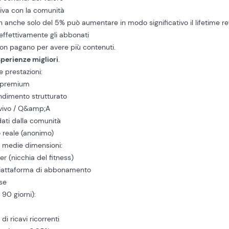
tiva con la comunità
rn anche solo del 5% può aumentare in modo significativo il lifetime r
ffettivamente gli abbonati
non pagano per avere più contenuti.
perienze migliori
.
e prestazioni:
o premium
ndimento strutturato
vivo / Q&amp;A
dati dalla comunità
o reale (anonimo)
i medie dimensioni:
r (nicchia del fitness)
piattaforma di abbonamento
ese
i 90 giorni):
i ricavi ricorrenti