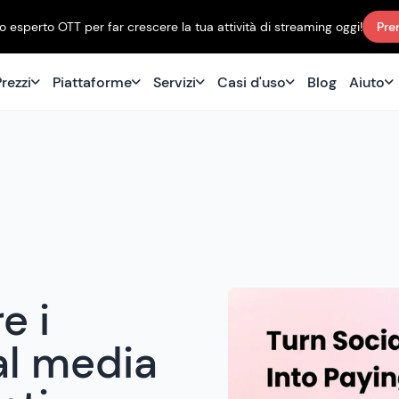
 esperto OTT per far crescere la tua attività di streaming oggi!
Pre
rezzi
Piattaforme
Servizi
Casi d'uso
Blog
Aiuto
e i
al media