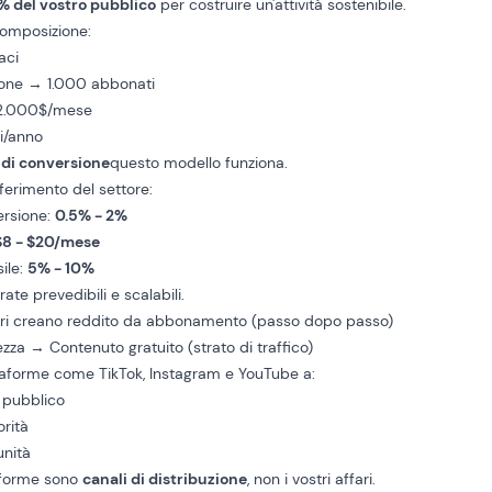
% del vostro pubblico
per costruire un'attività sostenibile.
omposizione:
aci
ione → 1.000 abbonati
12.000$/mese
ri/anno
 di conversione
questo modello funziona.
iferimento del settore:
ersione:
0.5% - 2%
$8 - $20/mese
ile:
5% - 10%
trate prevedibili e scalabili.
ri creano reddito da abbonamento (passo dopo passo)
zza → Contenuto gratuito (strato di traffico)
attaforme come
TikTok
, Instagram e
YouTube
a:
o pubblico
orità
unità
aforme sono
canali di distribuzione
, non i vostri affari.