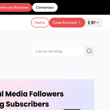
nota una Riunione
Contattaci
Demo
Crea Account
IT