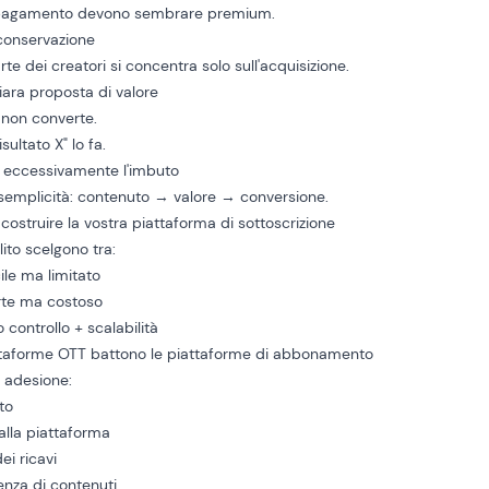
a pagamento devono sembrare premium.
 conservazione
te dei creatori si concentra solo sull'acquisizione.
iara proposta di valore
 non converte.
sultato X" lo fa.
 eccessivamente l'imbuto
semplicità: contenuto → valore → conversione.
costruire la vostra piattaforma di sottoscrizione
olito scelgono tra:
le ma limitato
te ma costoso
 controllo + scalabilità
ttaforme OTT battono le piattaforme di abbonamento
i adesione:
to
lla piattaforma
ei ricavi
enza di contenuti