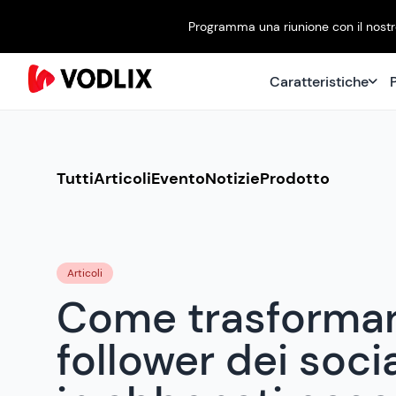
Programma una riunione con il nostro
Caratteristiche
P
Tutti
Articoli
Evento
Notizie
Prodotto
Articoli
Come trasformar
follower dei soci