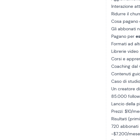
Interazione at
Ridurre il chu
Cosa pagano e
Gli abbonati 
Pagano per
es
Formati ad alt
Librerie vide
Corsi e appre
Coaching dal 
Contenuti gui
Caso di studi
Un creatore d
85.000 followe
Lancio della 
Prezzi: $10/m
Risultati (prim
720 abbonati
~$7.200/mese d