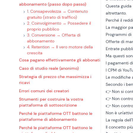
abbonamento (passo dopo passo)
Questa guida 
1. Consapevolezza → Contenuto
altrettanto.
gratuito (strato di traffico)
Perché il redd
2. Coinvolgimento → Possedere il
La maggior par
proprio pubblico
Programmi di 
3. Conversione → Offerta di
abbonamento
Offerte di ma
4. Retention → Il vero motore della
Entrate pubbli
crescita
Ma questi son
Cosa pagano effettivamente gli abbonati
I pagamenti di
Caso di studio reale (anonimo)
I CPM di YouTub
Strategia di prezzo che massimizza i
Le modifiche 
ricavi
Secondo i ben
Errori comuni dei creatori
👉 Non si cont
👉 Non control
Strumenti per costruire la vostra
piattaforma di sottoscrizione
👉 Non control
Non è un'attivi
Perché le piattaforme OTT battono le
piattaforme di abbonamento
La regola dell
Il concetto pi
Perché le piattaforme OTT battono le