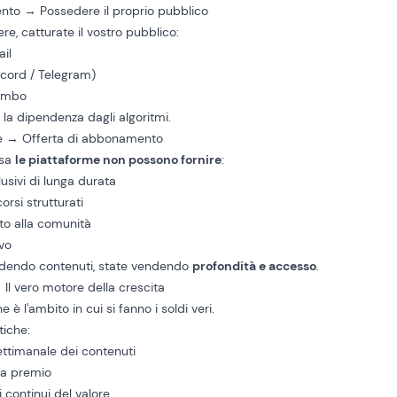
ento → Possedere il proprio pubblico
re, catturate il vostro pubblico:
ail
cord / Telegram)
iombo
la dipendenza dagli algoritmi.
ne → Offerta di abbonamento
osa
le piattaforme non possono fornire
:
usivi di lunga durata
rsi strutturati
to alla comunità
ivo
dendo contenuti, state vendendo
profondità e accesso
.
 Il vero motore della crescita
ne è l'ambito in cui si fanno i soldi veri.
tiche:
timanale dei contenuti
 a premio
 continui del valore