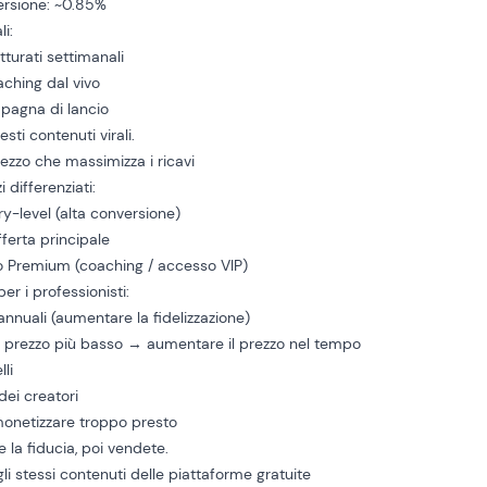
ersione: ~0.85%
li:
tturati settimanali
aching dal vivo
pagna di lancio
sti contenuti virali.
rezzo che massimizza i ricavi
i differenziati:
y-level (alta conversione)
erta principale
o Premium (coaching / accesso VIP)
er i professionisti:
 annuali (aumentare la fidelizzazione)
un prezzo più basso → aumentare il prezzo nel tempo
lli
dei creatori
monetizzare troppo presto
e la fiducia, poi vendete.
gli stessi contenuti delle piattaforme gratuite