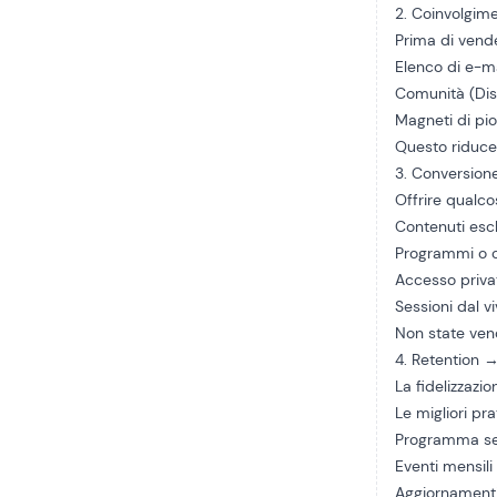
2. Coinvolgim
Prima di vende
Elenco di e-m
Comunità (Dis
Magneti di p
Questo riduce 
3. Conversio
Offrire qualc
Contenuti escl
Programmi o co
Accesso priva
Sessioni dal v
Non state ven
4. Retention →
La fidelizzazio
Le migliori pra
Programma set
Eventi mensili
Aggiornamenti