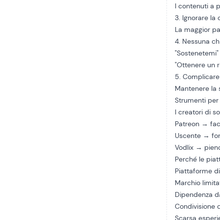
I contenuti 
3. Ignorare la
La maggior par
4. Nessuna ch
"Sostenetemi"
"Ottenere un ri
5. Complicare
Mantenere la 
Strumenti per 
I creatori di s
Patreon
→ faci
Uscente
→ for
Vodlix → pieno
Perché le pia
Piattaforme d
Marchio limita
Dipendenza da
Condivisione d
Scarsa esperi