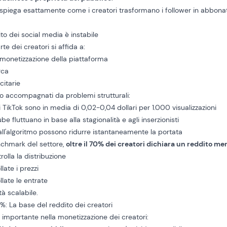
spiega esattamente come i creatori trasformano i follower in abbonat
ito dei social media è instabile
te dei creatori si affida a:
monetizzazione della piattaforma
rca
citarie
o accompagnati da problemi strutturali:
 TikTok sono in media di 0,02-0,04 dollari per 1.000 visualizzazioni
e fluttuano in base alla stagionalità e agli inserzionisti
all'algoritmo possono ridurre istantaneamente la portata
chmark del settore,
oltre il 70% dei creatori dichiara un reddito me
rolla la distribuzione
late i prezzi
late le entrate
tà scalabile.
'1%: La base del reddito dei creatori
ù importante nella monetizzazione dei creatori: