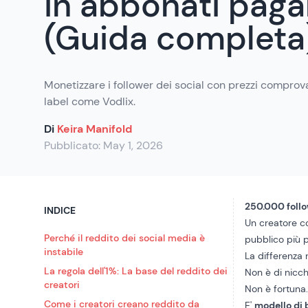
in abbonati paga
(Guida completa
Monetizzare i follower dei social con prezzi comprova
label come Vodlix.
Di
Keira Manifold
Pubblicato:
May 1, 2026
250.000 follow
INDICE
Un creatore co
Perché il reddito dei social media è
pubblico più p
instabile
La differenza 
La regola dell'1%: La base del reddito dei
Non è di nicch
creatori
Non è fortuna
Come i creatori creano reddito da
E'
modello di 