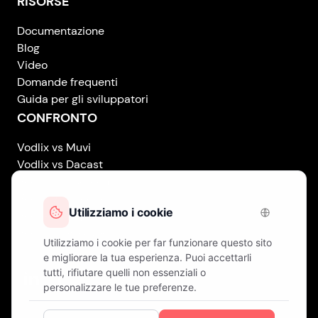
RISORSE
Documentazione
Blog
Video
Domande frequenti
Guida per gli sviluppatori
CONFRONTO
Vodlix vs Muvi
Vodlix vs Dacast
Vodlix vs Uscreen
Vodlix vs Accedo
Vodlix vs Brightcove
Vodlix vs Vplayed
Vodlix on LinkedIn
Vodlix on Facebook
Vodlix on X (Twitter)
Vodlix on Instagram