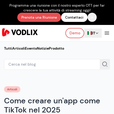
Programma una riunione con il nostro esperto OTT per far
crescere la tua attività di streaming oggi!
×
Prenota una Riunione
Contattaci
Demo
IT
Tutti
Articoli
Evento
Notizie
Prodotto
Articoli
Come creare un'app come
TikTok nel 2025