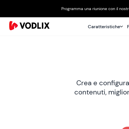
Programma una riunione con il nostro
Caratteristiche
P
Crea e configura
contenuti, miglio