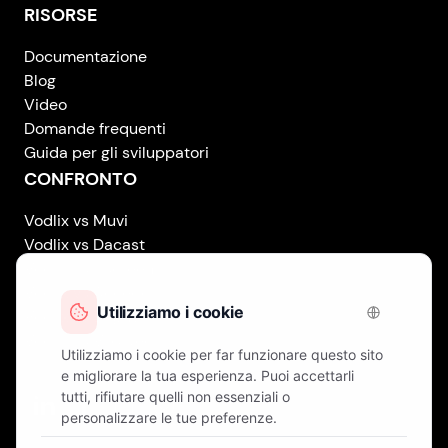
RISORSE
Documentazione
Blog
Video
Domande frequenti
Guida per gli sviluppatori
CONFRONTO
Vodlix vs Muvi
Vodlix vs Dacast
Vodlix vs Uscreen
Vodlix vs Accedo
Vodlix vs Brightcove
Vodlix vs Vplayed
Vodlix on LinkedIn
Vodlix on Facebook
Vodlix on X (Twitter)
Vodlix on Instagram