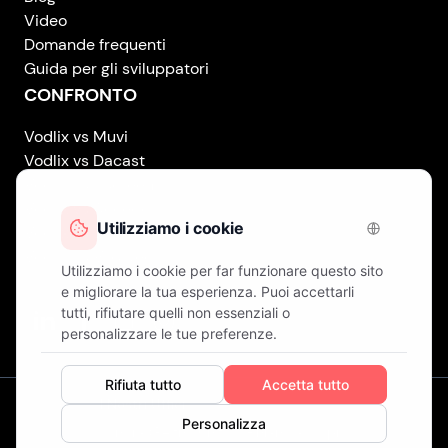
Video
Domande frequenti
Guida per gli sviluppatori
CONFRONTO
Vodlix vs Muvi
Vodlix vs Dacast
Vodlix vs Uscreen
Vodlix vs Accedo
Vodlix vs Brightcove
Vodlix vs Vplayed
Vodlix on LinkedIn
Vodlix on Facebook
Vodlix on X (Twitter)
Vodlix on Instagram
I Nostri Uffici
Londra (Regno Unito) . Finlandia . Cipro