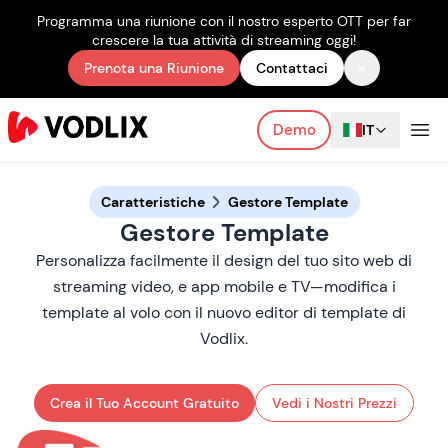
Programma una riunione con il nostro esperto OTT per far
crescere la tua attività di streaming oggi!
×
Prenota una Riunione
Contattaci
Demo
IT
Caratteristiche
Gestore Template
Gestore Template
Personalizza facilmente il design del tuo sito web di
streaming video, e app mobile e TV—modifica i
template al volo con il nuovo editor di template di
Vodlix.
Crea il Tuo Account Gratuito
Vedi i Nostri Prezzi