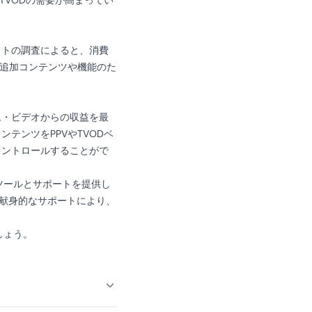
TVODの需要が高まってい
イトの調査によると、消費
が追加コンテンツや機能のた
ム・ビデオからの収益を最
テンツをPPVやTVODベ
コントロールすることがで
なツールとサポートを提供し
、献身的なサポートにより、
しょう。