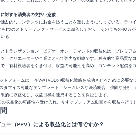
択している。これにより、ライブイベントの収益化モデルとしてPPVや
ツに対する消費者の支払い意欲
で独占的なコンテンツにお金を払うことを望むようになっている。デロ
とも1つのストリーミング・サービスに加入しており、そのうちの40％
ている。
ーとトランザクション・ビデオ・オン・デマンドの収益化は、プレミア
ツ・クリエーターや企業にとって強力な戦略です。独占的で高品質なコン
とで、有料視聴者を引き付け、収益の可能性を高め、コンテンツ配信を
なプラットフォームは、PPVやTVODの収益化戦略を成功させるために必要
は、カスタマイズ可能なテンプレート、シームレスな決済統合、強固な分析
効果的に収益化し、収益目標を達成することを保証します。
VとTVODの収益化の可能性を受け入れ、今すぐプレミアム動画から収益を得ま
問
ュー（PPV）による収益化とは何ですか？