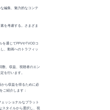
ルな編集、魅力的なコンテ
要素を考慮する。さまざま
通じてPPVやTVODコ
起し、動画へのトラフィッ
聴回数、収益、視聴者のエン
決定を行います。
動画から収益を得るために必
かをご紹介します：
ロフェッショナルなプラット
む様々なスタイルから選択し、視