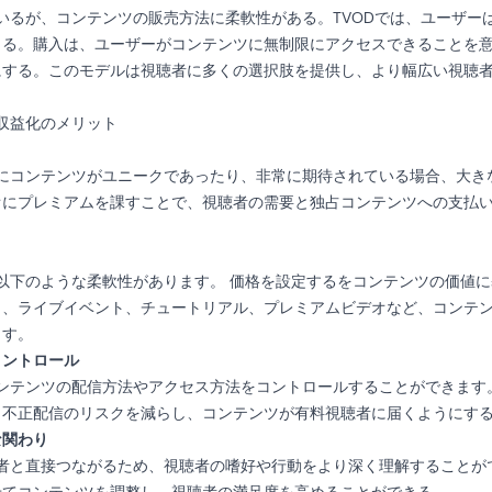
似ているが、コンテンツの販売方法に柔軟性がある。TVODでは、ユーザ
きる。購入は、ユーザーがコンテンツに無制限にアクセスできることを
にする。このモデルは視聴者に多くの選択肢を提供し、より幅広い視聴
る収益化のメリット
、特にコンテンツがユニークであったり、非常に期待されている場合、大
オにプレミアムを課すことで、視聴者の需要と独占コンテンツへの支払
は、以下のような柔軟性があります。
価格を設定する
をコンテンツの価値に
り、ライブイベント、チュートリアル、プレミアムビデオなど、コンテ
ます。
コントロール
、コンテンツの配信方法やアクセス方法をコントロールすることができま
、不正配信のリスクを減らし、コンテンツが有料視聴者に届くようにす
な関わり
視聴者と直接つながるため、視聴者の嗜好や行動をより深く理解すること