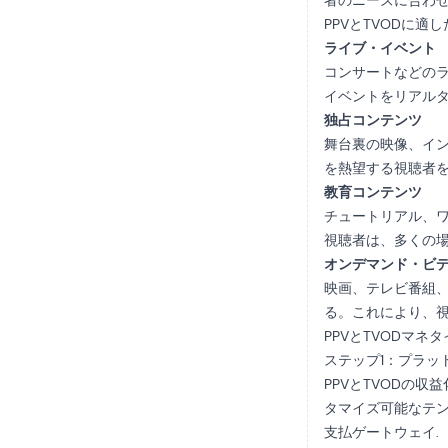
者のニーズに合わ
PPVとTVODに適
ライブ・イベント
コンサートなどの
イベントをリアル
独占コンテンツ
舞台裏の映像、イ
を熱望する視聴者
教育コンテンツ
チュートリアル、ワ
視聴者は、多くの
オンデマンド・ビ
映画、テレビ番組、
る。これにより、
PPVとTVODマネ
ステップ1：プラッ
PPVとTVODの収
タマイズ可能なテ
支払ゲートウェイ
.