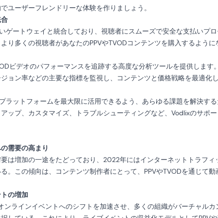
的でユーザーフレンドリーな体験を作りましょう。
統合
の支払いゲートウェイと統合しており、視聴者にスムーズで安全な支払いプ
より多くの視聴者があなたのPPVやTVODコンテンツを購入するように
PVやTVODビデオのパフォーマンスを追跡する高度な分析ツールを提供しま
ージョン率などの主要な指標を監視し、コンテンツと価格戦略を最適化
客様がプラットフォームを最大限に活用できるよう、あらゆる課題を解決す
アップ、カスタマイズ、トラブルシューティングなど、Vodlixのサポ
への需要の高まり
要は増加の一途をたどっており、2022年にはインターネットトラフィ
る。この傾向は、コンテンツ制作者にとって、PPVやTVODを通じて
ントの増加
流行はオンラインイベントへのシフトを加速させ、多くの組織がバーチャル