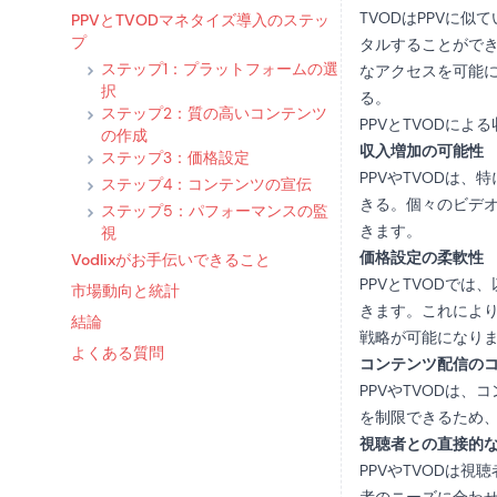
TVODはPPVに
PPVとTVODマネタイズ導入のステッ
プ
タルすることがで
ステップ1：プラットフォームの選
なアクセスを可能
択
る。
ステップ2：質の高いコンテンツ
PPVとTVODによ
の作成
収入増加の可能性
ステップ3：価格設定
PPVやTVODは
ステップ4：コンテンツの宣伝
きる。個々のビデ
ステップ5：パフォーマンスの監
きます。
視
価格設定の柔軟性
Vodlixがお手伝いできること
PPVとTVODで
市場動向と統計
きます。これによ
結論
戦略が可能になり
よくある質問
コンテンツ配信の
PPVやTVODは
を制限できるため
視聴者との直接的
PPVやTVODは