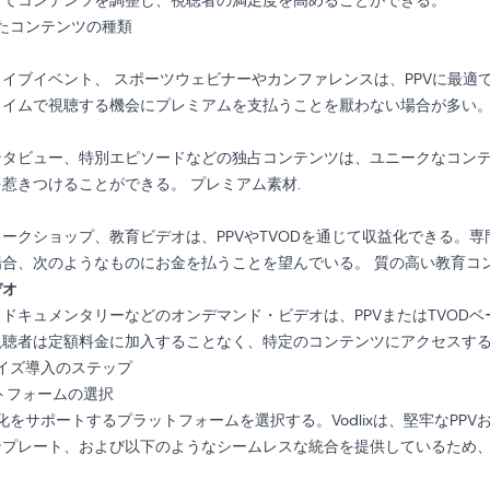
せてコンテンツを調整し、視聴者の満足度を高めることができる。
したコンテンツの種類
ライブイベント、
スポーツ
ウェビナーやカンファレンスは、PPVに最適
タイムで視聴する機会にプレミアムを支払うことを厭わない場合が多い
ンタビュー、特別エピソードなどの独占コンテンツは、ユニークなコン
を惹きつけることができる。
プレミアム素材
.
ークショップ、教育ビデオは、PPVやTVODを通じて収益化できる。
場合、次のようなものにお金を払うことを望んでいる。
質の高い教育コ
デオ
ドキュメンタリーなどのオンデマンド・ビデオは、PPVまたはTVOD
視聴者は定額料金に加入することなく、特定のコンテンツにアクセスす
タイズ導入のステップ
トフォームの選択
益化をサポートするプラットフォームを選択する。Vodlixは、堅牢なPPV
ンプレート、および以下のようなシームレスな統合を提供しているため