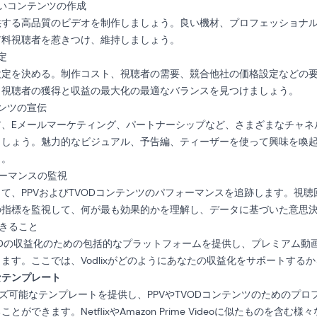
いコンテンツの作成
供する高品質のビデオを制作しましょう。良い機材、プロフェッショナ
有料視聴者を惹きつけ、維持しましょう。
定
設定を決める。制作コスト、視聴者の需要、競合他社の価格設定などの
、視聴者の獲得と収益の最大化の最適なバランスを見つけましょう。
ンツの宣伝
、Eメールマーケティング、パートナーシップなど、さまざまなチャネルを
ましょう。魅力的なビジュアル、予告編、ティーザーを使って興味を喚
う。
ーマンスの監視
て、PPVおよびTVODコンテンツのパフォーマンスを追跡します。視
の指標を監視して、何が最も効果的かを理解し、データに基づいた意思
できること
VとTVODの収益化のための包括的なプラットフォームを提供し、プレミアム
ます。ここでは、Vodlixがどのようにあなたの収益化をサポートする
なテンプレート
タマイズ可能なテンプレートを提供し、PPVやTVODコンテンツのためのプ
とができます。NetflixやAmazon Prime Videoに似たものを含