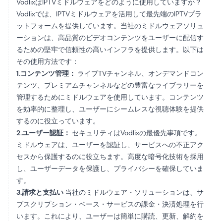
VodlixはIPTVミドルウェアをどのように使用していますか？
Vodlixでは、IPTVミドルウェアを活用して最先端のIPTVプラ
ットフォームを提供しています。当社のミドルウェアソリュ
ーションは、高品質のビデオコンテンツをユーザーに配信す
るための堅牢で信頼性の高いインフラを提供します。以下は
その使用方法です：
1.コンテンツ管理：
ライブTVチャンネル、オンデマンドコン
テンツ、プレミアムチャンネルなどの豊富なライブラリーを
管理するためにミドルウェアを使用しています。コンテンツ
を効率的に整理し、ユーザーにシームレスな視聴体験を提供
するのに役立っています。
2.ユーザー認証：
セキュリティはVodlixの最優先事項です。
ミドルウェアは、ユーザーを認証し、サービスへの不正アク
セスから保護するのに役立ちます。高度な暗号化技術を採用
し、ユーザーデータを保護し、プライバシーを確保していま
す。
3.請求と支払い
当社のミドルウェア・ソリューションは、サ
ブスクリプション・ベース・サービスの課金・決済処理を行
います。これにより、ユーザーは簡単に購読、更新、解約を