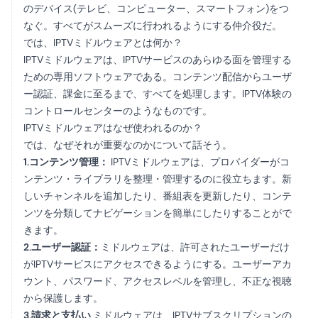
のデバイス(テレビ、コンピューター、スマートフォン)をつ
なぐ。すべてがスムーズに行われるようにする仲介役だ。
では、IPTVミドルウェアとは何か？
IPTVミドルウェアは、IPTVサービスのあらゆる面を管理する
ための専用ソフトウェアである。コンテンツ配信からユーザ
ー認証、課金に至るまで、すべてを処理します。IPTV体験の
コントロールセンターのようなものです。
IPTVミドルウェアはなぜ使われるのか？
では、なぜそれが重要なのかについて話そう。
1.コンテンツ管理：
IPTVミドルウェアは、プロバイダーがコ
ンテンツ・ライブラリを整理・管理するのに役立ちます。新
しいチャンネルを追加したり、番組表を更新したり、コンテ
ンツを分類してナビゲーションを簡単にしたりすることがで
きます。
2.ユーザー認証：
ミドルウェアは、許可されたユーザーだけ
がIPTVサービスにアクセスできるようにする。ユーザーアカ
ウント、パスワード、アクセスレベルを管理し、不正な視聴
から保護します。
3.請求と支払い
ミドルウェアは、IPTVサブスクリプションの