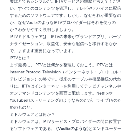
実はとてもシンプルだ。IPTVサービスの頭脳と考えてくださ
い。すべてのコンテンツを管理し、テレビやデバイスに配信
するためのソフトウェアです。しかし、なぜそれが重要なの
か、なぜVodlixのようなIPTVプロバイダーはそれを使うの
か？わかりやすく説明しましょう。
IPTVミドルウェアは、
IPTVの未来
がブランドアプリ、パーソ
ナライゼーション、収益化、安全な配信へと移行するなか
で、ますます重要になっています。
IPTVとは？
まず最初に、IPTVとは何かを整理しておこう。IPTVとは
Internet Protocol Television（インターネット・プロトコル・
テレビジョン）の略です。従来のケーブルや衛星接続の代わ
りに、IPTVはインターネットを利用してテレビチャンネルや
オンデマンドコンテンツを画面に配信します。Netflixや
YouTubeのストリーミングのようなものだが、ライブTVのた
めのものだ。
ミドルウェアとは何か？
ミドルウェアは、IPTVサービス・プロバイダーの間に位置す
るソフトウェアである。
(Vodlixのような
)とエンドユーザー