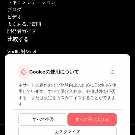
ドキュメンテーション
ブログ
ビデオ
よくあるご質問
開発者ガイド
比較する
Vodlix対Muvi
Vodlix対Dacast
Vodlix対Uscreen
Vodlix対Accedo
Vodlix対Brightcove
Vodlix対Vplayed
Vodlix on LinkedIn
Vodlix on Facebook
Vodlix on X (Twitter)
Vodlix on Instagram
私たちのオフィス