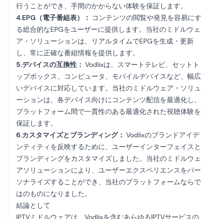
行うことができ、手間のかからない体験を保証します。
4.EPG（電子番組表）：
コンテンツの閲覧や発見を容易にす
る総合的なEPGをユーザーに提供します。当社のミドルウェ
ア・ソリューションは、リアルタイムでEPGを生成・更新
し、常に正確な番組情報を提供します。
5.デバイスの互換性：
Vodlixは、スマートテレビ、セットト
ップボックス、コンピュータ、モバイルデバイスなど、幅広
いデバイスに対応しています。当社のミドルウェア・ソリュ
ーションは、各デバイス向けにコンテンツ配信を最適化し、
プラットフォーム間で一貫性のある最適化された視聴体験を
保証します。
6.カスタマイズとブランディング：
Vodlixのブランドアイデ
ンティティを反映するために、ユーザーインターフェイスと
ブランディングをカスタマイズしました。当社のミドルウェ
アソリューションにより、ユーザーエクスペリエンスをパー
ソナライズすることができ、当社のプラットフォームならで
はのものになりました。
結論として
IPTVミドルウェアは、Vodlixを含むあらゆるIPTVサービスの