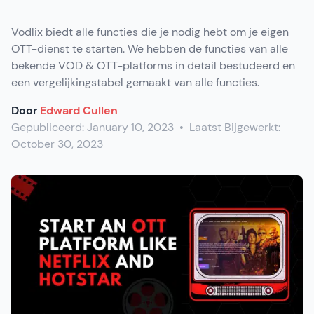
Vodlix biedt alle functies die je nodig hebt om je eigen
OTT-dienst te starten. We hebben de functies van alle
bekende VOD & OTT-platforms in detail bestudeerd en
een vergelijkingstabel gemaakt van alle functies.
Door
Edward Cullen
Gepubliceerd:
January 10, 2023
•
Laatst Bijgewerkt:
October 30, 2023