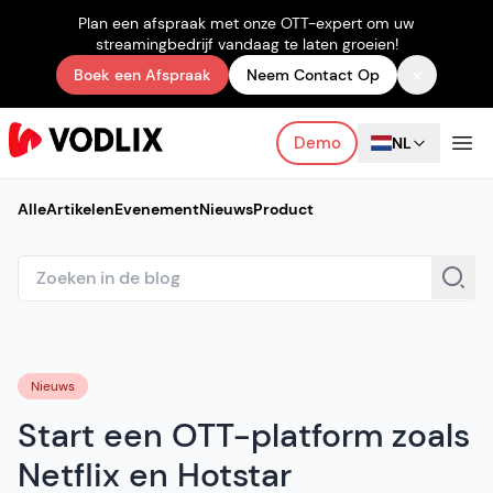
Plan een afspraak met onze OTT-expert om uw
streamingbedrijf vandaag te laten groeien!
×
Boek een Afspraak
Neem Contact Op
Demo
NL
Alle
Artikelen
Evenement
Nieuws
Product
Nieuws
Start een OTT-platform zoals
Netflix en Hotstar