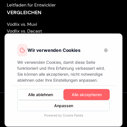
Leitfaden für Entwickler
VERGLEICHEN
Vodlix vs. Muvi
Vodlix vs. Dacast
Vodlix vs. Uscreen
Vodlix vs. Accedo
Vodlix vs. Brightcove
Vodlix vs. Vplayed
Vodlix on LinkedIn
Vodlix on Facebook
Vodlix on X (Twitter)
Vodlix on Instagram
Unsere Büros
London (UK) . Finnland . Zypern
© Urheberrechte
Fast OTT LTD.
Handelnder Name
VODLIX
.
Alle Rechte vorbehalten