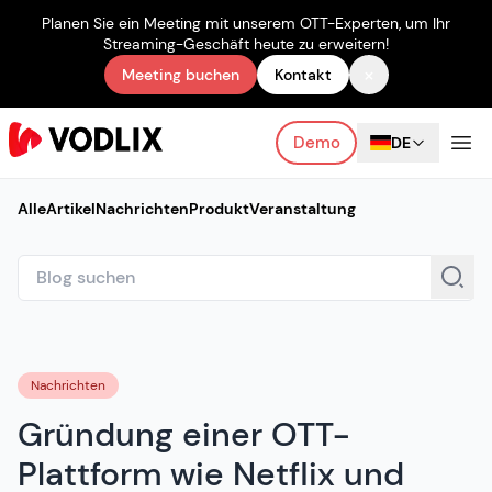
Planen Sie ein Meeting mit unserem OTT-Experten, um Ihr
Streaming-Geschäft heute zu erweitern!
×
Meeting buchen
Kontakt
Demo
DE
Alle
Artikel
Nachrichten
Produkt
Veranstaltung
Nachrichten
Gründung einer OTT-
Plattform wie Netflix und