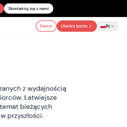
Skontaktuj się z nami
Demo
Utwórz konto
PL
ązanych z wydajnością
iorców. Łatwiejsze
 temat bieżących
 w przyszłości.