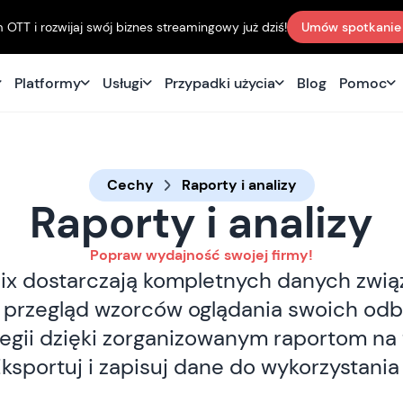
TT i rozwijaj swój biznes streamingowy już dziś!
Umów spotkanie
Platformy
Usługi
Przypadki użycia
Blog
Pomoc
Cechy
Raporty i analizy
Raporty i analizy
Popraw wydajność swojej firmy!
dlix dostarczają kompletnych danych zwi
j przegląd wzorców oglądania swoich odb
tegii dzięki zorganizowanym raportom na
ksportuj i zapisuj dane do wykorzystania