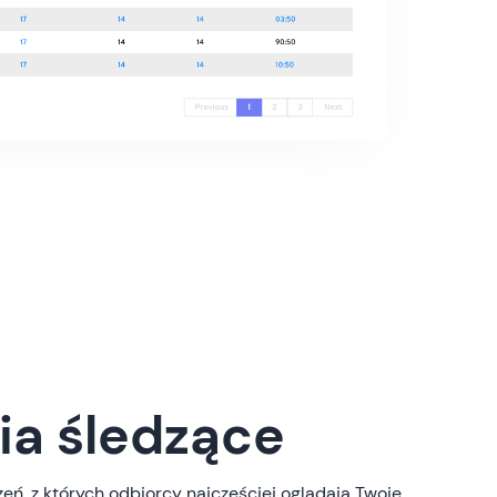
ia śledzące
eń, z których odbiorcy najczęściej oglądają Twoje