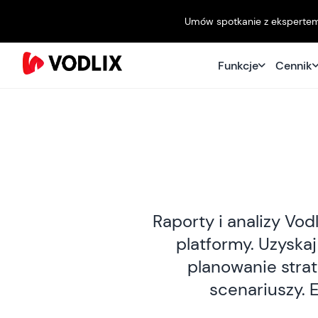
Umów spotkanie z ekspertem O
Funkcje
Cennik
Raporty i analizy Vo
platformy. Uzyska
planowanie stra
scenariuszy. E