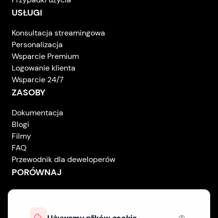
USŁUGI
Konsultacja streamingowa
Personalizacja
Wsparcie Premium
Logowanie klienta
Wsparcie 24/7
ZASOBY
Dokumentacja
Blogi
Filmy
FAQ
Przewodnik dla deweloperów
PORÓWNAJ
Vodlix vs Muvi
Vodlix vs Dacast
Vodlix vs Uscreen