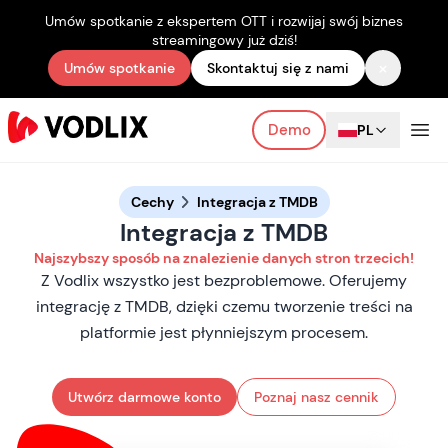
Umów spotkanie z ekspertem OTT i rozwijaj swój biznes
streamingowy już dziś!
×
Umów spotkanie
Skontaktuj się z nami
Demo
PL
Cechy
Integracja z TMDB
Integracja z TMDB
Najszybszy sposób na znalezienie danych stron trzecich!
Z Vodlix wszystko jest bezproblemowe. Oferujemy
integrację z TMDB, dzięki czemu tworzenie treści na
platformie jest płynniejszym procesem.
Utwórz darmowe konto
Poznaj nasz cennik