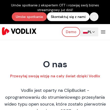
Umów spotkanie z ekspertem OTT i rozwijaj swój biznes
streamingowy już dziś!
×
Umów spotkanie
Skontaktuj się z nami
Demo
PL
O nas
Przesyłaj swoją wizję na cały świat dzięki Vodlix
Vodlix jest oparty na ClipBucket -
oprogramowaniu do strumieniowego przesyłania
wideo typu open source, które zostało pierwotnie