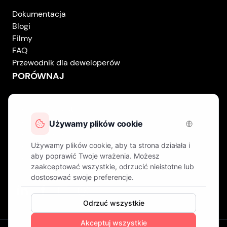
Dokumentacja
Blogi
Filmy
FAQ
Przewodnik dla deweloperów
PORÓWNAJ
Vodlix vs Muvi
Vodlix vs Dacast
Vodlix vs Uscreen
Vodlix vs Accedo
Vodlix vs Brightcove
Vodlix vs Vplayed
Vodlix on LinkedIn
Vodlix on Facebook
Vodlix on X (Twitter)
Vodlix on Instagram