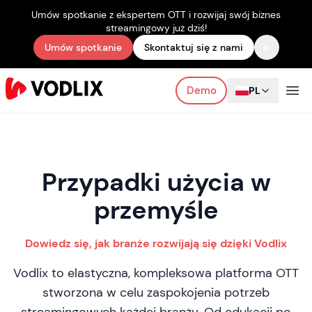
Umów spotkanie z ekspertem OTT i rozwijaj swój biznes
streamingowy już dziś!
×
Umów spotkanie
Skontaktuj się z nami
Demo
PL
Przypadki użycia w
przemyśle
Dowiedz się, jak branże rozwijają się dzięki Vodlix
Vodlix to elastyczna, kompleksowa platforma OTT
stworzona w celu zaspokojenia potrzeb