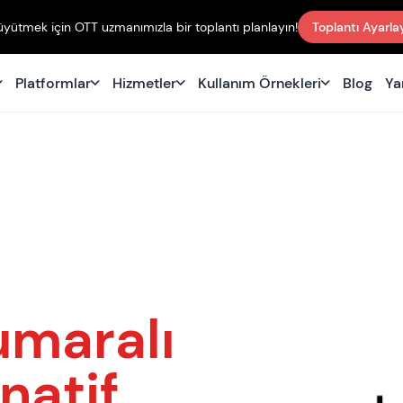
büyütmek için OTT uzmanımızla bir toplantı planlayın!
Toplantı Ayarla
Platformlar
Hizmetler
Kullanım Örnekleri
Blog
Ya
umaralı
natif