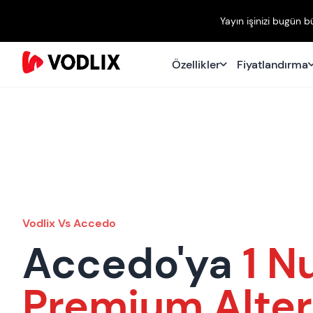
Yayın işinizi bugün 
Özellikler
Fiyatlandırma
Vodlix Vs Accedo
Accedo'ya
1 N
Premium Alter