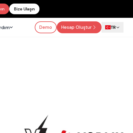
yın
Bize Ulaşın
rdım
Demo
Hesap Oluştur
TR