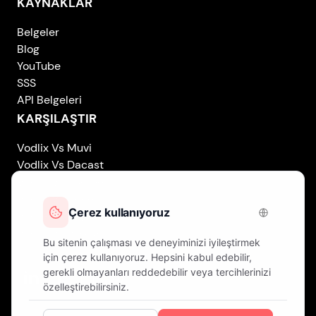
KAYNAKLAR
Belgeler
Blog
YouTube
SSS
API Belgeleri
KARŞILAŞTIR
Vodlix Vs Muvi
Vodlix Vs Dacast
Vodlix Vs Uscreen
Vodlix Vs Accedo
Vodlix Vs Brightcove
Vodlix Vs Vplayed
Vodlix on LinkedIn
Vodlix on Facebook
Vodlix on X (Twitter)
Vodlix on Instagram