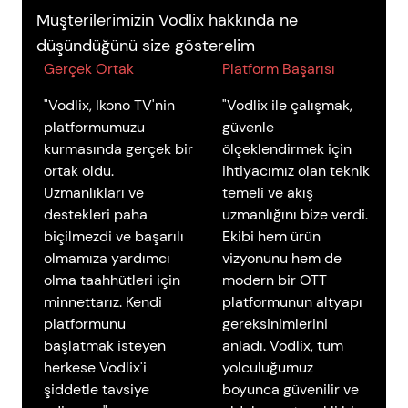
Müşterilerimizin Vodlix hakkında ne
düşündüğünü size gösterelim
Gerçek Ortak
Platform Başarısı
"Vodlix, Ikono TV'nin
"Vodlix ile çalışmak,
platformumuzu
güvenle
kurmasında gerçek bir
ölçeklendirmek için
ortak oldu.
ihtiyacımız olan teknik
Uzmanlıkları ve
temeli ve akış
destekleri paha
uzmanlığını bize verdi.
biçilmezdi ve başarılı
Ekibi hem ürün
olmamıza yardımcı
vizyonunu hem de
olma taahhütleri için
modern bir OTT
minnettarız. Kendi
platformunun altyapı
platformunu
gereksinimlerini
başlatmak isteyen
anladı. Vodlix, tüm
herkese Vodlix'i
yolculuğumuz
şiddetle tavsiye
boyunca güvenilir ve