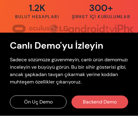
1.2K
300+
BULUT HESAPLARI
ŞIRKET İÇI KURULUMLAR
Canlı Demo'yu İzleyin
Sadece sözümüze güvenmeyin, canlı ürün demomuzı
inceleyin ve büyüyü görün. Bu bir sihir gösterisi gibi,
ancak şapkadan tavşan çıkarmak yerine koddan
muhteşem özellikler çıkarıyoruz.
Ön Uç Demo
Backend Demo