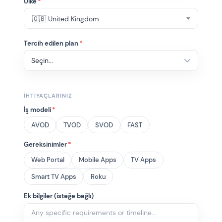
Ülke
*
🇬🇧 United Kingdom
Tercih edilen plan
*
İHTIYAÇLARINIZ
İş modeli
*
AVOD
TVOD
SVOD
FAST
Gereksinimler
*
Web Portal
Mobile Apps
TV Apps
Smart TV Apps
Roku
Ek bilgiler (isteğe bağlı)