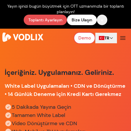
Yayın işinizi bugün büyütmek için OTT uzmanımızla bir toplantı
planlayın!
×
Toplantı Ayarlayın
Bize Ulaşın
Demo
TR
İçeriğiniz. Uygulamanız. Geliriniz.
White Label Uygulamaları • CDN ve Dönüştürme
• 14 Günlük Deneme için Kredi Kartı Gerekmez
5 Dakikada Yayına Geçin
Tamamen White Label
Video Dönüştürme ve CDN