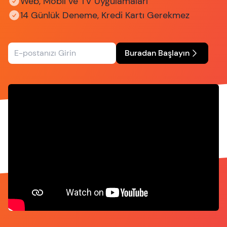
Web, Mobil ve TV Uygulamaları
14 Günlük Deneme, Kredi Kartı Gerekmez
Buradan Başlayın