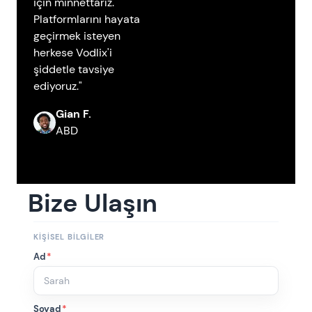
için minnettarız.
Platformlarını hayata
geçirmek isteyen
herkese Vodlix'i
şiddetle tavsiye
ediyoruz."
Gian F.
ABD
Bize Ulaşın
KIŞISEL BILGILER
Ad
*
Soyad
*