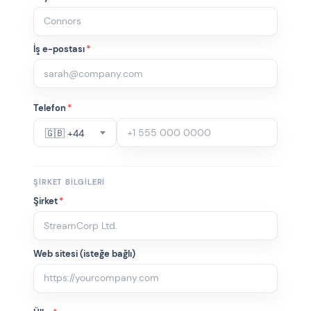
İş e-postası
*
Telefon
*
🇬🇧 +44
ŞIRKET BILGILERI
Şirket
*
Web sitesi (isteğe bağlı)