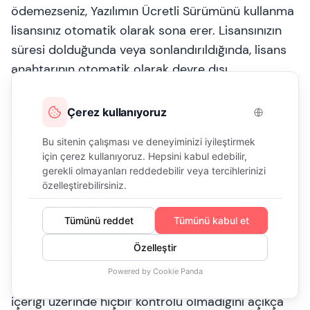
ödemezseniz, Yazılımın Ücretli Sürümünü kullanma
lisansınız otomatik olarak sona erer. Lisansınızın
süresi dolduğunda veya sonlandırıldığında, lisans
anahtarının otomatik olarak devre dışı
kalabileceğini kabul edersiniz.
Burada yer alan hiçbir husus size bu anlaşma
uyarınca ödenen herhangi bir paranın iadesi
hakkını vermez.
4. Harici Bağlantılar için Sorumluluğun Hariç
Tutulması
Web sitesi diğer internet kaynaklarına bağlantılar
içerebilir. Vodlix, bağlantılı sayfaların tarzı veya
içeriği üzerinde hiçbir kontrolü olmadığını açıkça