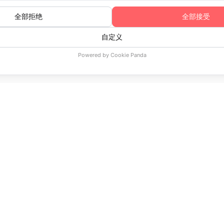
首页
功能特性
缩略图预览
公司
平台
服务
资源
比较
关于我们
演示
流媒体咨询
文档
Vodlix与
隐私政策
定价
定制
博客
Vodlix与
服务条款
功能特性
高级支持
视频
Vodlix与
发布者协议
成功案例
客户登录
常见问题
Vodlix
奖项与认可
使用案例
24/7支持
开发者指南
Vodlix与