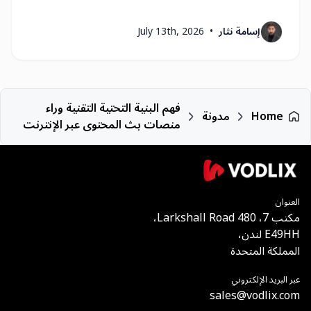
إسامة نثار
•
July 13th, 2026
فهم البنية التحتية التقنية وراء
Home
مدونة
منصات بث المحتوى عبر الإنترنت
العنوان
مكتب 7، 480 Larkshall Road،
E49HH لندن،
المملكة المتحدة
عبر البريد الإلكتروني
sales
@
vodlix.com