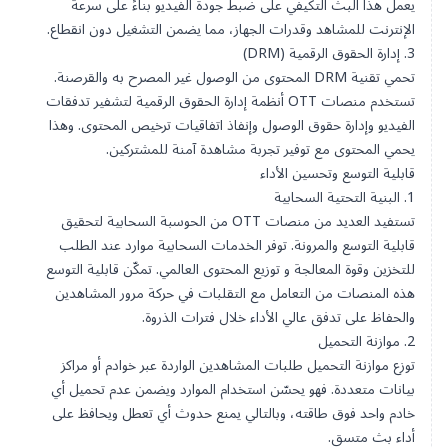
يعمل هذا البث التكيفي على ضبط جودة الفيديو بناءً على سرعة
الإنترنت للمشاهد وقدرات الجهاز، مما يضمن التشغيل دون انقطاع.
3. إدارة الحقوق الرقمية (DRM)
تحمي تقنية DRM المحتوى من الوصول غير المصرح به والقرصنة.
تستخدم منصات OTT
أنظمة إدارة الحقوق الرقمية
لتشفير تدفقات
الفيديو وإدارة حقوق الوصول وإنفاذ اتفاقيات ترخيص المحتوى. وهذا
يحمي المحتوى مع توفير تجربة مشاهدة آمنة للمشتركين.
قابلية التوسع وتحسين الأداء
1. البنية التحتية السحابية
تستفيد العديد من منصات OTT من الحوسبة السحابية لتحقيق
قابلية التوسع والمرونة. توفر الخدمات السحابية موارد عند الطلب
للتخزين وقوة المعالجة و
توزيع المحتوى العالمي
. تمكّن قابلية التوسع
هذه المنصات من التعامل مع التقلبات في حركة مرور المشاهدين
والحفاظ على تدفق عالي الأداء خلال فترات الذروة.
2. موازنة التحميل
توزع موازنة التحميل طلبات المشاهدين الواردة عبر خوادم أو مراكز
بيانات متعددة. فهو يحسّن استخدام الموارد ويضمن عدم تحميل أي
خادم واحد فوق طاقته، وبالتالي يمنع حدوث أي تعطل ويحافظ على
أداء بث متسق.