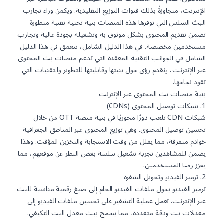
الإنترنت، متجاوزةً بذلك قنوات التوزيع التقليدية. ويكمن وراء تجارب
البث السلس التي توفرها هذه المنصات بنية تحتية تقنية متطورة
تضمن تقديم المحتوى بشكل موثوق به وتشغيله بجودة عالية وتجارب
مستخدمين مخصصة. في هذا الدليل الشامل، نتعمق في هذا الدليل
الشامل في الجوانب التقنية المعقدة التي تدعم منصات بث المحتوى
عبر الإنترنت، ونقدم رؤى حول بنيتها وقابليتها للتطوير والتقنيات التي
تقود نجاحها.
بنية منصات بث المحتوى عبر الإنترنت
1. شبكات توصيل المحتوى (CDNs)
شبكات CDN
تلعب دورًا محوريًا في بنية منصة OTT من خلال
تحسين توصيل المحتوى. وهي
توزيع المحتوى عبر المناطق الجغرافية
خوادم متفرقة، مما يقلل من وقت الاستجابة والتخزين المؤقت. وهذا
يضمن للمشاهدين تجربة تشغيل سلسة بغض النظر عن موقعهم، مما
يعزز رضا المستخدمين.
2. ترميز الفيديو وتحويل الشفرة
ترميز الفيديو يحول ملفات الفيديو الخام إلى صيغ رقمية مناسبة للبث
عبر الإنترنت. تعمل عملية التشفير على تحسين ملفات الفيديو إلى
معدلات بت ودقة متعددة، مما يسمح ببث معدل البت التكيفي.