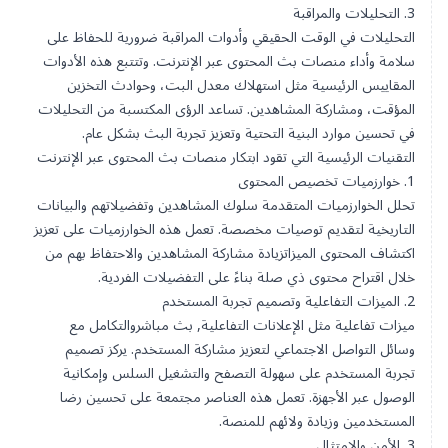
3. التحليلات والمراقبة
التحليلات في الوقت الحقيقي
وأدوات المراقبة ضرورية للحفاظ على
سلامة وأداء منصات بث المحتوى عبر الإنترنت. وتتتبع هذه الأدوات
المقاييس الرئيسية مثل استهلاك معدل البت، وحوادث التخزين
المؤقت، ومشاركة المشاهدين. تساعد الرؤى المكتسبة من التحليلات
في تحسين موارد البنية التحتية وتعزيز تجربة البث بشكل عام.
التقنيات الرئيسية التي تقود ابتكار منصات بث المحتوى عبر الإنترنت
1. خوارزميات تخصيص المحتوى
تحلل الخوارزميات المتقدمة سلوك المشاهدين وتفضيلاتهم والبيانات
التاريخية لتقديم توصيات مخصصة. تعمل هذه الخوارزميات على تعزيز
اكتشاف المحتوى
الميزات
زيادة مشاركة المشاهدين والاحتفاظ بهم من
خلال اقتراح محتوى ذي صلة بناءً على التفضيلات الفردية.
2. الميزات التفاعلية وتصميم تجربة المستخدم
ميزات تفاعلية مثل الإعلانات التفاعلية,
بث مباشر
والتكامل مع
وسائل التواصل الاجتماعي لتعزيز مشاركة المستخدم. يركز تصميم
تجربة المستخدم على سهولة التصفح والتشغيل السلس وإمكانية
الوصول عبر
الأجهزة
. تعمل هذه العناصر مجتمعة على تحسين رضا
المستخدمين وزيادة ولائهم للمنصة.
3. الأمن والامتثال