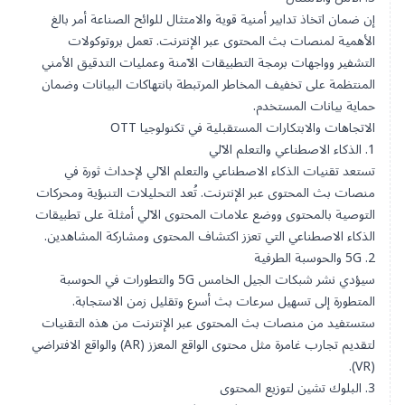
إن ضمان اتخاذ تدابير أمنية قوية والامتثال للوائح الصناعة أمر بالغ
الأهمية لمنصات بث المحتوى عبر الإنترنت. تعمل بروتوكولات
التشفير وواجهات برمجة التطبيقات الآمنة وعمليات التدقيق الأمني
المنتظمة على تخفيف المخاطر المرتبطة بانتهاكات البيانات وضمان
حماية بيانات المستخدم.
الاتجاهات والابتكارات المستقبلية في تكنولوجيا OTT
1. الذكاء الاصطناعي والتعلم الآلي
تستعد تقنيات الذكاء الاصطناعي والتعلم الآلي لإحداث ثورة في
منصات بث المحتوى عبر الإنترنت. تُعد التحليلات التنبؤية ومحركات
التوصية بالمحتوى ووضع علامات المحتوى الآلي أمثلة على تطبيقات
الذكاء الاصطناعي التي تعزز اكتشاف المحتوى ومشاركة المشاهدين.
2. 5G والحوسبة الطرفية
سيؤدي نشر شبكات الجيل الخامس 5G والتطورات في الحوسبة
المتطورة إلى تسهيل سرعات بث أسرع وتقليل زمن الاستجابة.
ستستفيد من منصات بث المحتوى عبر الإنترنت من هذه التقنيات
لتقديم تجارب غامرة مثل
محتوى الواقع المعزز (AR) والواقع الافتراضي
.
(VR)
3. البلوك تشين لتوزيع المحتوى