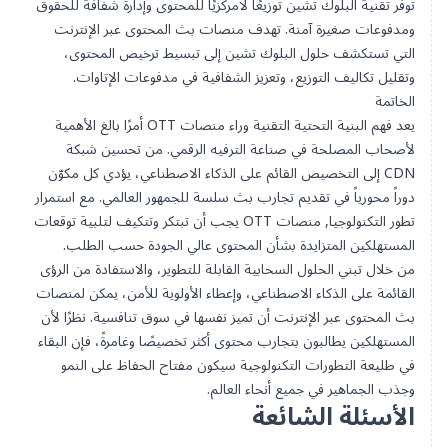
توفر تقنية البلوك تشين توزيعًا لامركزيًا للمحتوى وإدارة شفافة للحقوق
ومدفوعات صغيرة آمنة. تهدف منصات بث المحتوى عبر الإنترنت
التي تستكشف حلول البلوك تشين إلى تبسيط ترخيص المحتوى،
وتقليل تكاليف التوزيع، وتعزيز الشفافية في مدفوعات الإتاوات.
الخاتمة
يعد فهم البنية التحتية التقنية وراء منصات OTT أمرًا بالغ الأهمية
لأصحاب المصلحة في صناعة الترفيه الرقمي. من
تحسين شبكة
CDN
إلى التخصيص القائم على الذكاء الاصطناعي، يؤدي كل مكوّن
دوراً محورياً في تقديم تجارب بث سلسة للجمهور العالمي. مع استمرار
تطور التكنولوجيا,
منصات OTT
يجب أن تبتكر وتتكيف لتلبية توقعات
المستهلكين المتزايدة بشأن المحتوى عالي الجودة حسب الطلب.
من خلال تبني الحلول السحابية القابلة للتطوير، والاستفادة من الرؤى
القائمة على الذكاء الاصطناعي، وإعطاء الأولوية للأمن، يمكن لمنصات
بث المحتوى عبر الإنترنت أن تميز نفسها في سوق تنافسية. نظرًا لأن
المستهلكين يطالبون بتجارب محتوى أكثر تخصيصًا وغامرةً، فإن البقاء
في طليعة التطورات التكنولوجية سيكون مفتاح الحفاظ على النمو
وجذب الجماهير في جميع أنحاء العالم.
الأسئلة الشائعة