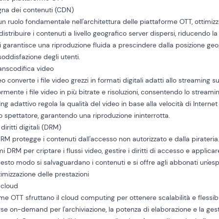
egna dei contenuti (CDN)
n ruolo fondamentale nell'architettura delle piattaforme OTT, ottimizz
distribuire i contenuti a livello geografico
server dispersi, riducendo la l
garantisce una riproduzione fluida a prescindere dalla posizione geog
soddisfazione degli utenti.
ranscodifica video
o converte i file video grezzi in formati digitali adatti allo streaming s
ormente i file video in più bitrate e risoluzioni, consentendo lo streami
g adattivo regola la qualità del video in base alla velocità di Internet
lo spettatore, garantendo una riproduzione ininterrotta.
diritti digitali (DRM)
RM protegge i contenuti dall'accesso non autorizzato e dalla pirateri
emi DRM
per criptare i flussi video, gestire i diritti di accesso e applicar
uesto modo si salvaguardano i contenuti e si offre agli abbonati un'esp
timizzazione delle prestazioni
a cloud
me OTT sfruttano il cloud computing per ottenere scalabilità e flessibili
rse on-demand per l'archiviazione, la potenza di elaborazione e la ges