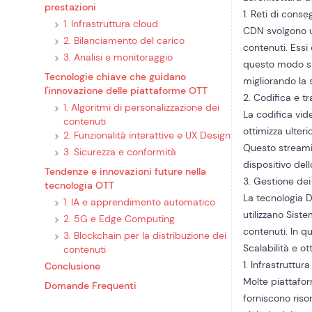
prestazioni
1. Reti di cons
1. Infrastruttura cloud
CDN
svolgono u
2. Bilanciamento del carico
contenuti. Essi
3. Analisi e monitoraggio
questo modo si 
Tecnologie chiave che guidano
migliorando la 
l'innovazione delle piattaforme OTT
2. Codifica e t
1. Algoritmi di personalizzazione dei
La codifica vide
contenuti
ottimizza ulteri
2. Funzionalità interattive e UX Design
Questo streamin
3. Sicurezza e conformità
dispositivo del
Tendenze e innovazioni future nella
3. Gestione dei 
tecnologia OTT
La tecnologia D
1. IA e apprendimento automatico
utilizzano
Sist
2. 5G e Edge Computing
contenuti. In q
3. Blockchain per la distribuzione dei
Scalabilità e ot
contenuti
1. Infrastruttur
Conclusione
Molte piattafor
Domande Frequenti
forniscono riso