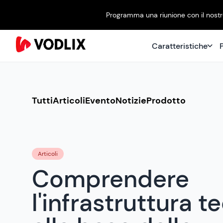
Programma una riunione con il nostro
Caratteristiche
P
Tutti
Articoli
Evento
Notizie
Prodotto
Articoli
Comprendere
l'infrastruttura t