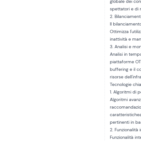
globale dei con
spettatori e di
2. Bilanciament
Il bilanciamento
Ottimizza l'uti
inattività e ma
3. Analisi e mo
Analisi in temp
piattaforme OTT
buffering e il c
risorse dell'in
Tecnologie chi
1. Algoritmi di 
Algoritmi avanz
raccomandazioni
caratteristiche
pertinenti in ba
2. Funzionalità 
Funzionalità int