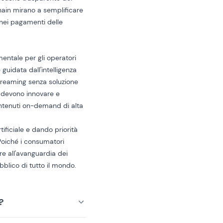
chain mirano a semplificare
a nei pagamenti delle
entale per gli operatori
 guidata dall'intelligenza
streaming senza soluzione
devono innovare e
ontenuti on-demand di alta
rtificiale e dando priorità
 Poiché i consumatori
e all'avanguardia dei
bblico di tutto il mondo.
?