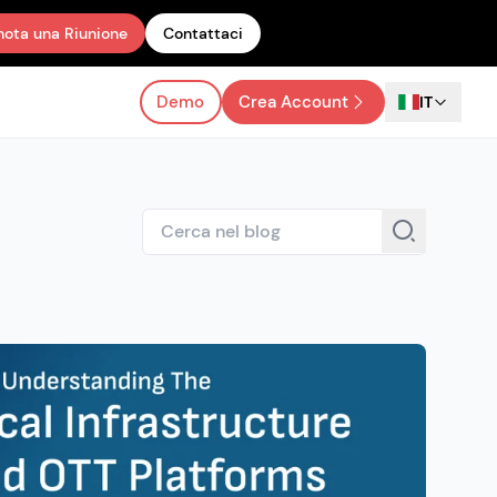
nota una Riunione
Contattaci
Demo
Crea Account
IT