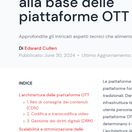
alla base delle
piattaforme OTT
Approfondite gli intricati aspetti tecnici che alimen
Di
Edward Cullen
Pubblicato:
June 30, 2024
•
Ultimo Aggiornamento
Le piattaforme 
INDICE
piattaforme for
L'architettura delle piattaforme OTT
tradizionali. D
1. Reti di consegna dei contenuti
infrastruttura 
(CDN)
utente personal
2. Codifica e transcodifica video
piattaforme OTT
3. Gestione dei diritti digitali (DRM)
determinano il
Scalabilità e ottimizzazione delle
L'architettura 