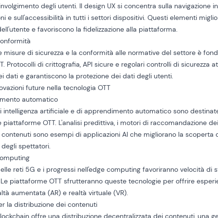
involgimento degli utenti. Il design UX si concentra sulla navigazione in
i e sull'accessibilità in tutti i settori
dispositivi
. Questi elementi migl
ell'utente e favoriscono la fidelizzazione alla piattaforma.
conformità
e misure di sicurezza e la conformità alle normative del settore è fon
 Protocolli di crittografia, API sicure e regolari controlli di sicurezza a
dei dati e garantiscono la protezione dei dati degli utenti.
vazioni future nella tecnologia OTT
dimento automatico
i intelligenza artificiale e di apprendimento automatico sono destinate
e piattaforme OTT. L'analisi predittiva, i motori di raccomandazione dei
contenuti sono esempi di applicazioni AI che migliorano la scoperta de
degli spettatori.
Computing
delle reti 5G e i progressi nell'edge computing favoriranno velocità di 
. Le piattaforme OTT sfrutteranno queste tecnologie per offrire esper
altà aumentata (AR) e realtà virtuale (VR)
.
er la distribuzione dei contenuti
lockchain offre una distribuzione decentralizzata dei contenuti, una g