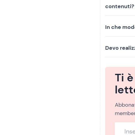
contenuti?
In che mod
Devo realiz
Ti 
let
Abbonati
members