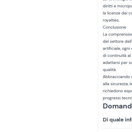
diritti e micro
le licenze dei c
royalties.
Conclusione
La comprensione
del settore dell
artificiale, og
di continuità a
adattarsi per s
qualità.
Abbracciando sol
alla sicurezza,
richiedono espe
progressi tecno
Domande
Di quale in