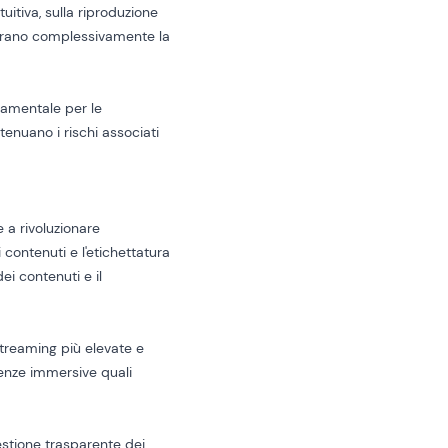
tuitiva, sulla riproduzione
iorano complessivamente la
damentale per le
ttenuano i rischi associati
 a rivoluzionare
 contenuti e l'etichettatura
i contenuti e il
streaming più elevate e
ienze immersive quali
estione trasparente dei