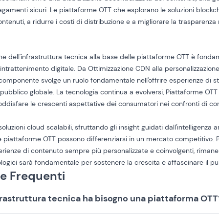
pagamenti sicuri. Le piattaforme OTT che esplorano le soluzioni block
ontenuti, a ridurre i costi di distribuzione e a migliorare la trasparenz
 dell'infrastruttura tecnica alla base delle piattaforme OTT è fondam
'intrattenimento digitale. Da
Ottimizzazione CDN
alla personalizzazione
ni componente svolge un ruolo fondamentale nell'offrire esperienze di 
l pubblico globale. La tecnologia continua a evolversi,
Piattaforme OTT
oddisfare le crescenti aspettative dei consumatori nei confronti di c
uzioni cloud scalabili, sfruttando gli insight guidati dall'intelligenza a
 le piattaforme OTT possono differenziarsi in un mercato competitivo.
rienze di contenuto sempre più personalizzate e coinvolgenti, rimaner
logici sarà fondamentale per sostenere la crescita e affascinare il pu
 Frequenti
frastruttura tecnica ha bisogno una piattaforma OTT