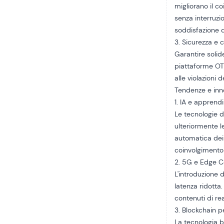
migliorano il co
senza interruzion
soddisfazione d
3. Sicurezza e 
Garantire solid
piattaforme OTT.
alle violazioni 
Tendenze e inno
1. IA e appren
Le tecnologie d
ulteriormente l
automatica dei 
coinvolgimento 
2. 5G e Edge 
L'introduzione 
latenza ridotta
contenuti di re
3. Blockchain p
La tecnologia b