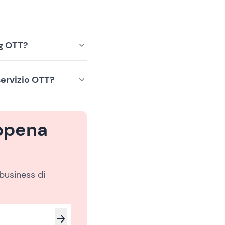
ng OTT?
servizio OTT?
appena
 business di