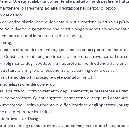
tenuti
. Questa scalabilità consente alle piattaforme di gestire le fluttu
 mantenere lo streaming ad alte prestazioni nei periodi di picco.
o del carico
 del carico distribuisce le richieste di visualizzazione in arrivo su più s
lizzo delle risorse e garantisce che nessun singolo server sia sovraccari
ntenendo costanti le prestazioni di streaming.
nitoraggio
o reale
e strumenti di monitoraggio sono essenziali per mantenere la sa
. Questi strumenti tengono traccia di metriche chiave come il consumo
oinvolgimento degli spettatori. Gli approfondimenti ottenuti dalle anali
frastruttura e a migliorare l'esperienza di streaming complessiva.
ave che guidano l'innovazione delle piattaforme OTT
personalizzazione dei contenuti
ati analizzano il comportamento degli spettatori, le preferenze e i dati 
 personalizzate. Questi algoritmi permettono di scoprire i contenuti
aumentando il coinvolgimento e la fidelizzazione degli spettatori, sug
se alle preferenze individuali.
interattive e UX Design
erattive come gli annunci interattivi,
streaming in diretta
e l'integrazio