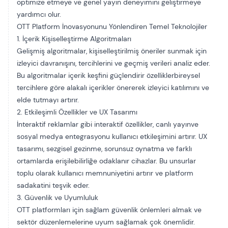
optimize etmeye ve genel yayın deneyimini geliştirmeye
yardımcı olur.
OTT Platform İnovasyonunu Yönlendiren Temel Teknolojiler
1. İçerik Kişiselleştirme Algoritmaları
Gelişmiş algoritmalar, kişiselleştirilmiş öneriler sunmak için
izleyici davranışını, tercihlerini ve geçmiş verileri analiz eder.
Bu algoritmalar içerik keşfini güçlendirir
özellikler
bireysel
tercihlere göre alakalı içerikler önererek izleyici katılımını ve
elde tutmayı artırır.
2. Etkileşimli Özellikler ve UX Tasarımı
İnteraktif reklamlar gibi interaktif özellikler,
canlı yayın
ve
sosyal medya entegrasyonu kullanıcı etkileşimini artırır. UX
tasarımı, sezgisel gezinme, sorunsuz oynatma ve farklı
ortamlarda erişilebilirliğe odaklanır
cihazlar
. Bu unsurlar
toplu olarak kullanıcı memnuniyetini artırır ve platform
sadakatini teşvik eder.
3. Güvenlik ve Uyumluluk
OTT platformları için sağlam güvenlik önlemleri almak ve
sektör düzenlemelerine uyum sağlamak çok önemlidir.