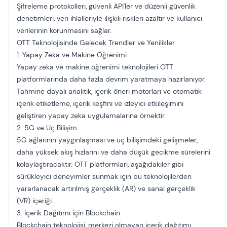
Şifreleme protokolleri, güvenli API'ler ve düzenli güvenlik
denetimleri, veri ihlalleriyle ilişkili riskleri azaltır ve kullanıcı
verilerinin korunmasını sağlar.
OTT Teknolojisinde Gelecek Trendler ve Yenilikler
1. Yapay Zeka ve Makine Öğrenimi
Yapay zeka ve makine öğrenimi teknolojileri OTT
platformlarında daha fazla devrim yaratmaya hazırlanıyor.
Tahmine dayalı analitik, içerik öneri motorları ve otomatik
içerik etiketleme, içerik keşfini ve izleyici etkileşimini
geliştiren yapay zeka uygulamalarına örnektir.
2. 5G ve Uç Bilişim
5G ağlarının yaygınlaşması ve uç bilişimdeki gelişmeler,
daha yüksek akış hızlarını ve daha düşük gecikme sürelerini
kolaylaştıracaktır. OTT platformları, aşağıdakiler gibi
sürükleyici deneyimler sunmak için bu teknolojilerden
yararlanacak
artırılmış gerçeklik (AR) ve sanal gerçeklik
(VR) içeriği
.
3. İçerik Dağıtımı için Blockchain
Blockchain teknolojisi, merkezi olmayan içerik dağıtımı,