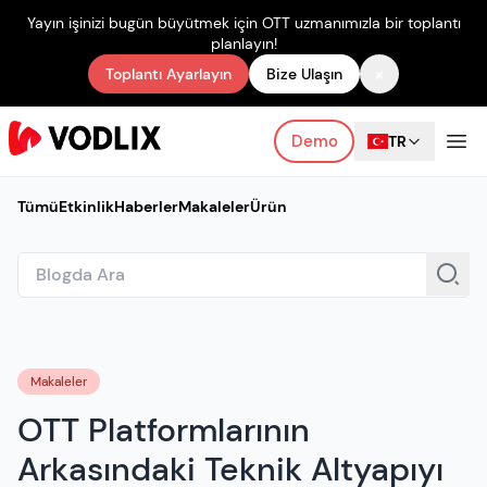
Yayın işinizi bugün büyütmek için OTT uzmanımızla bir toplantı
planlayın!
×
Toplantı Ayarlayın
Bize Ulaşın
Demo
TR
Tümü
Etkinlik
Haberler
Makaleler
Ürün
Makaleler
OTT Platformlarının
Arkasındaki Teknik Altyapıyı