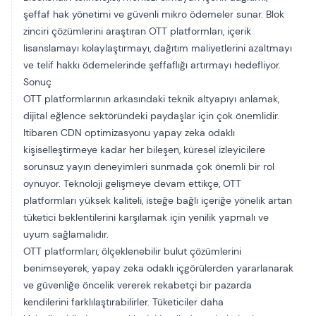
şeffaf hak yönetimi ve güvenli mikro ödemeler sunar. Blok
zinciri çözümlerini araştıran OTT platformları, içerik
lisanslamayı kolaylaştırmayı, dağıtım maliyetlerini azaltmayı
ve telif hakkı ödemelerinde şeffaflığı artırmayı hedefliyor.
Sonuç
OTT platformlarının arkasındaki teknik altyapıyı anlamak,
dijital eğlence sektöründeki paydaşlar için çok önemlidir.
Itibaren
CDN optimizasyonu
yapay zeka odaklı
kişiselleştirmeye kadar her bileşen, küresel izleyicilere
sorunsuz yayın deneyimleri sunmada çok önemli bir rol
oynuyor. Teknoloji gelişmeye devam ettikçe,
OTT
platformları
yüksek kaliteli, isteğe bağlı içeriğe yönelik artan
tüketici beklentilerini karşılamak için yenilik yapmalı ve
uyum sağlamalıdır.
OTT platformları, ölçeklenebilir bulut çözümlerini
benimseyerek, yapay zeka odaklı içgörülerden yararlanarak
ve güvenliğe öncelik vererek rekabetçi bir pazarda
kendilerini farklılaştırabilirler. Tüketiciler daha