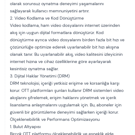
olarak sorunsuz oynatma deneyimi yaşamalarını
sağlayarak kullanıcı memnuniyetini artırır.
2. Video Kodlama ve Kod Dönüştürme
Video kodlama, ham video dosyalarını internet üzerinden
akış için uygun dijital formatlara dönüştürür. Kod
dönüştürme ayrıca video dosyalarını birden fazla bit hızı ve
çözünürlüğe optimize ederek uyarlanabilir bit hızı akışına
olanak tanır. Bu uyarlanabilir akış, video kalitesini izleyicinin
internet hızına ve cihaz özelliklerine göre ayarlayarak
kesintisiz oynatma sağlar.
3. Dijital Haklar Yönetimi (DRM)
DRM teknolojisi, içeriği yetkisiz erişime ve korsanlığa karşı
korur. OTT platformları şunları kullanır
DRM sistemleri
video
akışlarını şifrelemek, erişim haklarını yönetmek ve içerik
lisanslama anlaşmalarını uygulamak için. Bu, aboneler için
güvenli bir görüntüleme deneyimi sağlarken içeriği korur.
Ölçeklenebilirlik ve Performans Optimizasyonu
1. Bulut Altyapısı
Birçok OTT platformu ölçeklenebilirlik ve esneklik elde