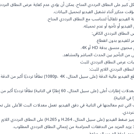
ل كبير على النطاق الترددي المتاح. يمكن أن يؤدي عدم كفاية عرض النطاق الترددي
ت متكرر أثناء تشغيل الفيديو لتحميل البيانات.
 الفيديو تلقائياً لتتناسب مع النطاق الترددي المتاح.
الفيديو أو تأخره أو عدم تحميله.
النطاق الترددي الكافي:
للفيديو بدون انقطاع.
حتوى متسق بدقة HD أو 4K.
ى من التأخير بين الحدث المباشر والمشاهد.
لبات عرض النطاق الترددي للبث
لنطاق الترددي اللازم للبث:
تتطلب مقاطع الفيديو عالية الدقة (على سبيل المثال، 1080p، 4K)
تتطلب معدلات إطارات أعلى (على سبيل المثال، 60 إطارًا في الثانية) 
 التي تتم معالجتها في الثانية في دفق الفيديو. تعمل معدلات البت الأعلى على تح
ترددي.
و (على سبيل المثال، H.264 و H.265) على النطاق الترددي اللازم للبث.
يزيد المزيد من التدفقات المتزامنة من إجمالي النطاق الترددي المطلوب.
دي لدقة الفيديو المختلفة