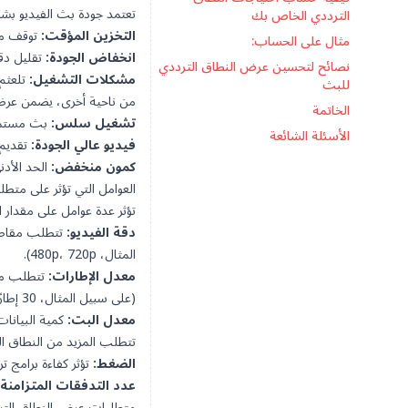
تعتمد جودة بث الفيديو بشك
الترددي الخاص بك
التخزين المؤقت:
توقف مؤق
مثال على الحساب:
انخفاض الجودة:
تقليل دقة
نصائح لتحسين عرض النطاق الترددي
مشكلات التشغيل:
تلعثم 
للبث
من ناحية أخرى، يضمن عرض 
الخاتمة
تشغيل سلس:
بث مستمر 
الأسئلة الشائعة
فيديو عالي الجودة:
تقديم م
كمون منخفض:
الحد الأدن
العوامل التي تؤثر على متط
تؤثر عدة عوامل على مقدار ا
دقة الفيديو:
المثال، 480p، 720p).
معدل الإطارات:
(على سبيل المثال، 30 إطارًا في الثانية).
معدل البت:
كمية البيانات
تتطلب المزيد من النطاق ال
الضغط:
تؤثر كفاءة برامج ترميز ضغط الفيدي
عدد التدفقات المتزامنة:
متطلبات عرض النطاق الترد