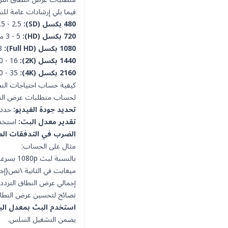
فيما يلي إرشادات عامة للن
480 بكسل (SD):
1.5 - 2.5 ميغابت في الثانية
720 بكسل (HD):
3 - 5 ميغابت في الثانية
1080 بكسل (Full HD):
5 - 8 ميغابت في الثانية
1440 بكسل (2K):
10 - 16 ميغابت في الثانية
2160 بكسل (4K):
20 - 35 ميغابت في الثانية
كيفية حساب احتياجات الن
لحساب متطلبات عرض النطاق
تحديد جودة الفيديو:
حدد 
تقدير معدل البت:
استخدم
الضرب في التدفقات المت
مثال على الحساب:
إجمالي عرض النطاق الترددي=5 ميغابت في الثانية×3=15 ميغابت في 
نصائح لتحسين عرض النطاق
استخدم البث بمعدل الب
يضمن التشغيل السلس.