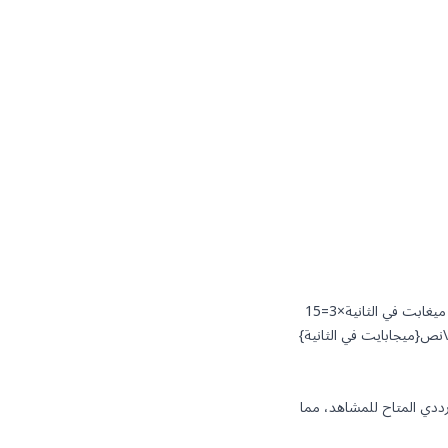
بالنسبة لبث 1080p بسرعة 5 ميغابت في الثانية مع 3 مشاهدين متزامنين إجمالي عرض النطاق الترددي=5 ميغابت في الثانية×3=15
بت في الثانية \نص{إجمالي عرض النطاق الترددي} = 5 \نص{ميجابايت في الثانية} \مضروبًا في 3 = 15 \نص{ميجابايت في الثانية}
رددي المتاح للمشاهد، مما