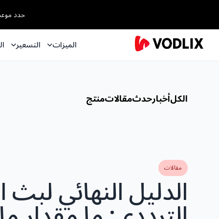
حدد موعداً مع خبير OTT لدينا ل
الميزات
التسعير
ال
الكل
أخبار
حدث
مقالات
منتج
مقالات
الدليل النهائي لبث ا
الترددي: ما مقدار ما