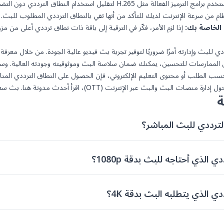
برامج الترميز الفعالة مثل H.265 لتقليل استخدام النطاق الترددي دون التضحية بالجودة.
م من سرعة الإنترنت لديك للتأكد من أنها تفي بالنطاق الترددي المطلوب للبث.
 الخاصة بك:
إذا لزم الأمر، فكّر في الترقية إلى باقة ذات نطاق ترددي أعلى من مز
 للبث وإدارته أمرًا ضروريًا لتوفير تجربة بث فيديو عالية الجودة. من خلال معرفة
ضل الممارسات للتحسين، يمكنك ضمان سلاسة البث وموثوقيته وجودته العالية. وس
 حسب الطلب أو محتوى التعليم الإلكتروني، فإن الحصول على النطاق الترددي المنا
إدارة منصات البث والبث عبر الإنترنت (OTT)، اقرأ
أحدث مدونة هنا
. بث سع
ة
ترددي للبث المباشر؟
ي الذي أحتاجه للبث بدقة 1080p؟
دي الذي يتطلبه البث بدقة 4K؟