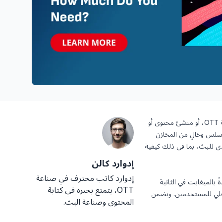
يُعد عرض النطاق الترددي للبث عاملاً حاسماً في تحديد جودة تجربة البث وموثوقيتها. سواء كنت مزودًا لمنصة OTT، أو منشئ محتوى أو
 سلس وخالٍ من المخازن
دي للبث، بما في ذلك كيفية
إدوارد كالن
إدوارد كاتب محترف في صناعة
بالميغابت في الثانية
OTT، يتمتع بخبرة في كتابة
الفعلي للمستخدمين. ويضمن
المحتوى وصناعة البث.