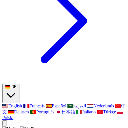
DE
English
Français
Español
العربية
Nederlands
中
文
Deutsch
Português
日本語
Italiano
Türkçe
Polski