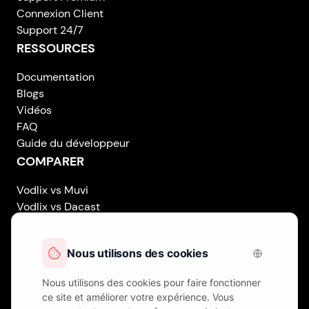
Connexion Client
Support 24/7
RESSOURCES
Documentation
Blogs
Vidéos
FAQ
Guide du développeur
COMPARER
Vodlix vs Muvi
Vodlix vs Dacast
Vodlix vs Uscreen
Vodlix vs Accedo
Vodlix vs Brightcove
Vodlix vs Vplayed