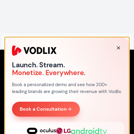
Accueil
Launch. Stream.
Monetize. Everywhere.
Adresse
Bureau 7, 480 Larkshall Road,
Book a personalized demo and see how 200+
E49HH Londres,
leading brands are growing their revenue with Vodlix.
Royaume-Uni
Par Email
Book a Consultation
sales
@
vodlix.com
Par Téléphone
+44 203 769 2561