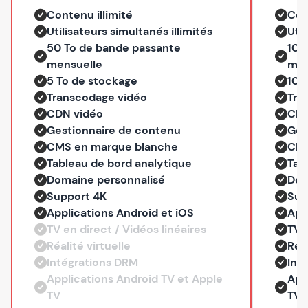
Contenu illimité
Con
Utilisateurs simultanés illimités
Util
50 To de bande passante
100
mensuelle
men
5 To de stockage
10 
Transcodage vidéo
Tra
CDN vidéo
CDN
Gestionnaire de contenu
Ges
CMS en marque blanche
CMS
Tableau de bord analytique
Tab
Domaine personnalisé
Dom
Support 4K
Sup
Applications Android et iOS
App
TV en direct / Vidéos linéaires
TV e
Réalité virtuelle
Réal
Intégrations DRM
Int
Applications Android TV et Apple
App
TV
TV