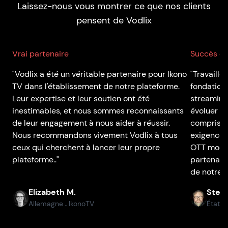
Laissez-nous vous montrer ce que nos clients
pensent de Vodlix
Vrai partenaire
Succès de
"Vodlix a été un véritable partenaire pour Ikono
"Travaille
TV dans l'établissement de notre plateforme.
fondations
Leur expertise et leur soutien ont été
streaming
inestimables, et nous sommes reconnaissants
évoluer en
de leur engagement à nous aider à réussir.
compris à 
Nous recommandons vivement Vodlix à tous
exigences
ceux qui cherchent à lancer leur propre
OTT moder
plateforme.."
partenaire
de notre p
Elizabeth M.
Stefa
Allemagne
IkonoTV
États
●