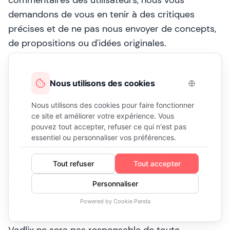
commentaires des utilisateurs, nous vous
demandons de vous en tenir à des critiques
précises et de ne pas nous envoyer de concepts,
de propositions ou d'idées originales.
Si les utilisateurs apportent des idées inventives,
des inventions ou des recommandations au
mépris de notre demande, Vodlix sera
propriétaire de tout ou partie de ces soumissions.
Tous les droits connus ou découverts à l'avenir
sur les contributions appartiendront entièrement
à Vodlix, et l'entreprise aura le droit d'utiliser de
manière illimitée les soumissions à quelque fin
que ce soit, commerciale ou non, sans paiement
aux utilisateurs ou à toute autre tierce partie.