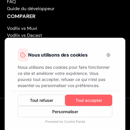
FAQ
Guide du développeur
COMPARER
Vodlix vs Muvi
Vodlix vs Dacast
Vodlix vs Uscreen
Vodlix vs Accedo
Vodlix vs Brightcove
Vodlix vs Vplayed
Vodlix on LinkedIn
Vodlix on Facebook
Vodlix on X (Twitter)
Vodlix on Instagram
Nos Bureaux
Londres (Royaume-Uni) . Finlande . Chypre
© Droits d'auteur
Fast OTT LTD.
Opérant sous le nom de