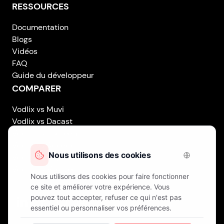
RESSOURCES
Documentation
Blogs
Vidéos
FAQ
Guide du développeur
COMPARER
Vodlix vs Muvi
Vodlix vs Dacast
Vodlix vs Uscreen
Vodlix vs Accedo
Vodlix vs Brightcove
Vodlix vs Vplayed
Vodlix on LinkedIn
Vodlix on Facebook
Vodlix on X (Twitter)
Vodlix on Instagram