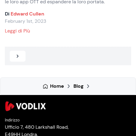
le loro app OTT ed espandere la loro portata.
Di
Edward Cullen
February 1st, 2023
: I 6 principali dispositivi di streaming su cui l
Leggi di Più
Successivo »
Home
Blog
Indirizzo
Ufficio 7, 480 Larkshall Road,
E49HH Londra,