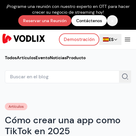
¡Programe una reunión con nuestro experto en OTT para hacer
crecer su negocio de streaming hoy!
×
Reservar una Reunión
Contáctenos
Demostración
ES
Todos
Artículos
Evento
Noticias
Producto
Artículos
Cómo crear una app como
TikTok en 2025