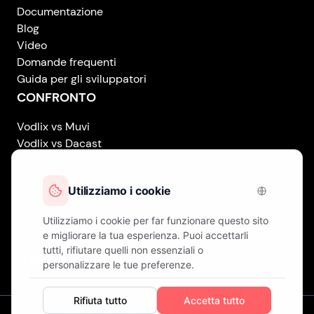
Documentazione
Blog
Video
Domande frequenti
Guida per gli sviluppatori
CONFRONTO
Vodlix vs Muvi
Vodlix vs Dacast
Vodlix vs Uscreen
Vodlix vs Accedo
Vodlix vs Brightcove
Vodlix vs Vplayed
Vodlix on LinkedIn
Vodlix on Facebook
Vodlix on X (Twitter)
Vodlix on Instagram