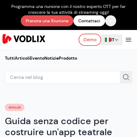
Programma una riunione con il nostro esperto OTT per far
crescere la tua attività di streaming oggi!
×
Prenota una Riunione
Contattaci
Demo
IT
Tutti
Articoli
Evento
Notizie
Prodotto
Articoli
Guida senza codice per
costruire un'app teatrale