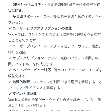
✓
DRMとセキュリティ
- マルチDRM内蔵で著作権侵害を確
実に防止。
✓
多言語サポート
- グローバルな視聴者のための字幕とキャ
プション。
✓
ユーザーとサブスクリプションの管理
Vodlixでは、コンテンツと同じように簡単に視聴者を管理す
ることができます：
✓
ユーザープロフィール
- アクティビティ、ウォッチ履歴、
嗜好を追跡。
✓
サブスクリプション・ティア
- 複数のプラン（月間、年
間、バンドル）を作成します。
✓
ペイ・パー・ビュー対応
- 個々のエピソードやシリーズを
収益化する。
✓
地理的制限
- コンテンツが利用できる場所を管理すること
で、コンプライアンスを確保する。
✓
支払いと収益化
Vodlixは複数の決済ゲートウェイと通貨を統合しており、簡
単にご利用いただけます：