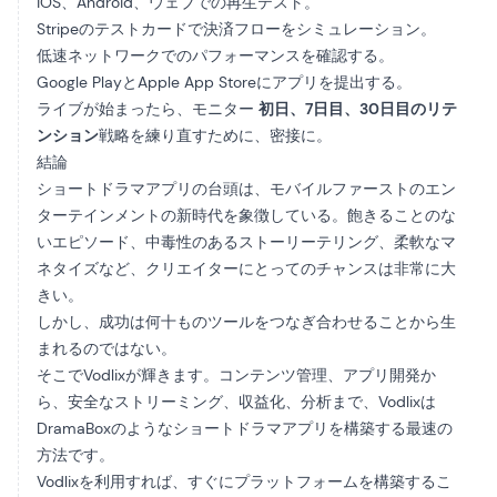
iOS、Android、ウェブでの再生テスト。
Stripeのテストカードで決済フローをシミュレーション。
低速ネットワークでのパフォーマンスを確認する。
Google PlayとApple App Storeにアプリを提出する。
ライブが始まったら、モニター
初日、7日目、30日目のリテ
ンション
戦略を練り直すために、密接に。
結論
ショートドラマアプリの台頭は、モバイルファーストのエン
ターテインメントの新時代を象徴している。飽きることのな
いエピソード、中毒性のあるストーリーテリング、柔軟なマ
ネタイズなど、クリエイターにとってのチャンスは非常に大
きい。
しかし、成功は何十ものツールをつなぎ合わせることから生
まれるのではない。
そこでVodlixが輝きます。コンテンツ管理、アプリ開発か
ら、安全なストリーミング、収益化、分析まで、Vodlixは
DramaBoxのようなショートドラマアプリを構築する最速の
方法です。
Vodlixを利用すれば、すぐにプラットフォームを構築するこ