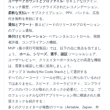
ユーザーアカウントとプロファイル
- セキュアなログイン、
ウォッチ履歴、パーソナライズされたレコメンデーション。
柔軟な支払い
- サブスクリプション、PPV、バンドル、広告
付き無料を有効にする。
通知とアラート
- 新エピソードのリリースやプロモーション
のプッシュ通知。
格付けとモデレーション
- ペアレンタルコントロール、視聴
者評価、コンプライアンス機能。
MVP（最小実行可能製品）では、以下の点に焦点を当てまし
ょう。
ホーム、シリーズ、選手、認証
.ソーシャルシェア、
ユーザーレビュー、クリエイターポータルなどの高度な機能
は、需要を確認した後に追加しましょう。
ステップ 3: VodlixをNo Code Stackとして選択する
すべてのノーコード・ツールが同じように作られているわけ
ではありません。スピード、スケーラビリティ、コンプライ
アンスのバランスが取れたスタックが必要だ。ここでは、プ
ロフェッショナルなOTTアプリケーション用に構築された推
奨スタックを紹介する：
多くのクリエイターが複数のツール（Airtable、Zapier、外