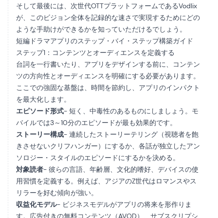
そして最後には、次世代OTTプラットフォームであるVodlix
が、このビジョン全体を記録的な速さで実現するためにどの
ような手助けができるかを知っていただけるでしょう。
短編ドラマアプリのステップ・バイ・ステップ構築ガイド
ステップ1：コンテンツとオーディエンスを定義する
台詞を一行書いたり、アプリをデザインする前に、コンテン
ツの方向性とオーディエンスを明確にする必要があります。
ここでの強固な基盤は、時間を節約し、アプリのインパクト
を最大化します。
エピソード形式
- 短く、中毒性のあるものにしましょう。モ
バイルでは3～10分のエピソードが最も効果的です。
ストーリー構成
- 連続したストーリーテリング（視聴者を飽
きさせないクリフハンガー）にするか、各話が独立したアン
ソロジー・スタイルのエピソードにするかを決める。
対象読者
- 彼らの言語、年齢層、文化的嗜好、デバイスの使
用習慣を定義する。例えば、アジアのZ世代はロマンスやス
リラーを好む傾向が強い。
収益化モデル
- ビジネスモデルがアプリの将来を形作りま
す。広告付きの無料コンテンツ（AVOD）、サブスクリプシ