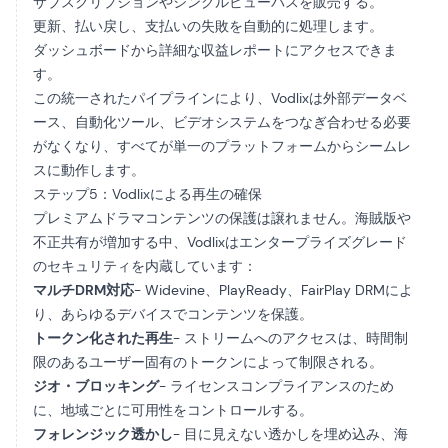
サブスクリプションやシングルビューパスを販売する。
更新、払い戻し、支払いの失敗を自動的に処理します。
ダッシュボードから詳細な収益レポートにアクセスできま
す。
この統一されたパイプラインにより、Vodlixは外部データベ
ース、自動化ツール、ビデオシステムをつなぎ合わせる必要
がなくなり、すべてが単一のプラットフォームからシームレ
スに動作します。
ステップ5：Vodlixによる再生の確保
プレミアムドラマコンテンツの保護は譲れません。海賊版や
不正共有が増加する中、Vodlixはエンタープライズグレード
のセキュリティを内蔵しています：
マルチDRM対応
- Widevine、PlayReady、FairPlay DRMによ
り、あらゆるデバイスでコンテンツを保護。
トークン化された再生
- ストリームへのアクセスは、時間制
限のあるユーザー固有のトークンによって制限される。
ジオ・ブロッキング
- ライセンスコンプライアンスのため
に、地域ごとに可用性をコントロールする。
フォレンジック透かし
- 目に見えない透かしを埋め込み、海