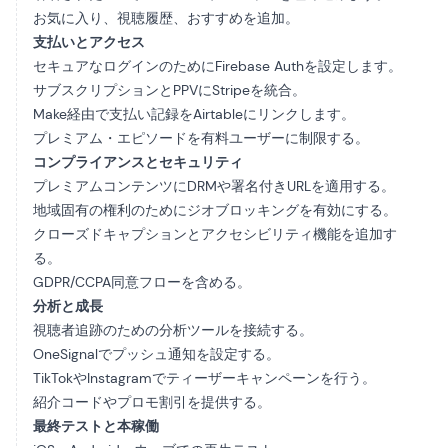
お気に入り、視聴履歴、おすすめを追加。
支払いとアクセス
セキュアなログインのためにFirebase Authを設定します。
サブスクリプションとPPVにStripeを統合。
Make経由で支払い記録をAirtableにリンクします。
プレミアム・エピソードを有料ユーザーに制限する。
コンプライアンスとセキュリティ
プレミアムコンテンツにDRMや署名付きURLを適用する。
地域固有の権利のためにジオブロッキングを有効にする。
クローズドキャプションとアクセシビリティ機能を追加す
る。
GDPR/CCPA同意フローを含める。
分析と成長
視聴者追跡のための分析ツールを接続する。
OneSignalでプッシュ通知を設定する。
TikTokやInstagramでティーザーキャンペーンを行う。
紹介コードやプロモ割引を提供する。
最終テストと本稼働