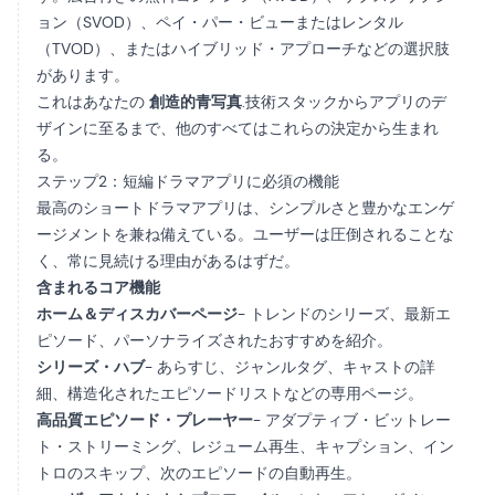
ョン（SVOD）、ペイ・パー・ビューまたはレンタル
（TVOD）、またはハイブリッド・アプローチなどの選択肢
があります。
これはあなたの
創造的青写真
.技術スタックからアプリのデ
ザインに至るまで、他のすべてはこれらの決定から生まれ
る。
ステップ2：短編ドラマアプリに必須の機能
最高のショートドラマアプリは、シンプルさと豊かなエンゲ
ージメントを兼ね備えている。ユーザーは圧倒されることな
く、常に見続ける理由があるはずだ。
含まれるコア機能
ホーム＆ディスカバーページ
- トレンドのシリーズ、最新エ
ピソード、パーソナライズされたおすすめを紹介。
シリーズ・ハブ
- あらすじ、ジャンルタグ、キャストの詳
細、構造化されたエピソードリストなどの専用ページ。
高品質エピソード・プレーヤー
- アダプティブ・ビットレー
ト・ストリーミング、レジューム再生、キャプション、イン
トロのスキップ、次のエピソードの自動再生。