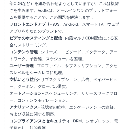
部CDNなど）を組み合わせようとしていますが、これは複雑
さを生みます。Vodlixは、オールインワンのプラットフォー
ムを提供することで、この問題を解決します：
フロントエンドアプリ
- iOS、Android、スマートTV、ウェブ
アプリをあなたのブランドで。
ビデオのホスティングと配信
- 内蔵マルチCDN配信による安
全なストリーミング。
コンテンツ管理
- シリーズ、エピソード、メタデータ、アー
トワーク、予告編、スケジュールを整理。
ユーザー管理
- プロファイル、サブスクリプション、アクセ
スレベルをシームレスに処理。
支払いと収益化
- サブスクリプション、広告、ペイパービュ
ー、クーポン、グローバル通貨。
オートメーション
- スケジューリング、リリースワークフロ
ー、コンテンツモデレーション。
アナリティクス
- 視聴者の維持、エンゲージメントの追跡、
および収益に関する洞察。
コンプライアンスとセキュリティ
- DRM、ジオブロック、電
子透かし、法的保護。