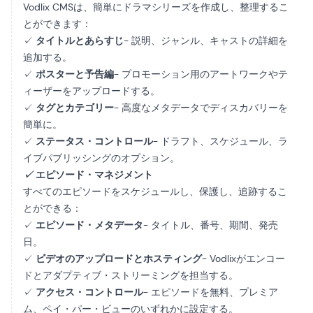
Vodlix CMSは、簡単にドラマシリーズを作成し、整理するこ
とができます：
✓
タイトルとあらすじ
- 説明、ジャンル、キャストの詳細を
追加する。
✓
ポスターと予告編
- プロモーション用のアートワークやテ
ィーザーをアップロードする。
✓
タグとカテゴリー
- 高度なメタデータでディスカバリーを
簡単に。
✓
ステータス・コントロール
- ドラフト、スケジュール、ラ
イブパブリッシングのオプション。
✓
エピソード・マネジメント
すべてのエピソードをスケジュールし、保護し、追跡するこ
とができる：
✓
エピソード・メタデータ
- タイトル、番号、期間、発売
日。
✓
ビデオのアップロードとホスティング
- Vodlixがエンコー
ドとアダプティブ・ストリーミングを担当する。
✓
アクセス・コントロール
- エピソードを無料、プレミア
ム、ペイ・パー・ビューのいずれかに設定する。