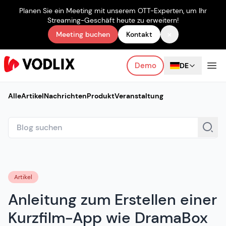
Planen Sie ein Meeting mit unserem OTT-Experten, um Ihr
Streaming-Geschäft heute zu erweitern!
×
Meeting buchen
Kontakt
Demo
DE
Alle
Artikel
Nachrichten
Produkt
Veranstaltung
Artikel
Anleitung zum Erstellen einer
Kurzfilm-App wie DramaBox